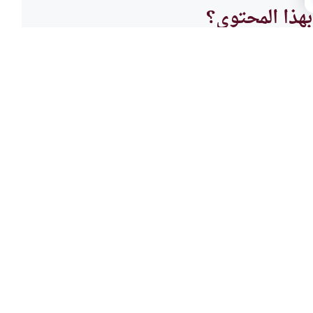
هذا المحتوى؟
لا
أحكام
أحكام الطلاق
فتور 
طلاق،وهل الطلاق هو آخر الحلول
ماذا ت
وز الزوجة؟وكيف يكون الطلاق وما
الخطوا
اقرأ المزيد