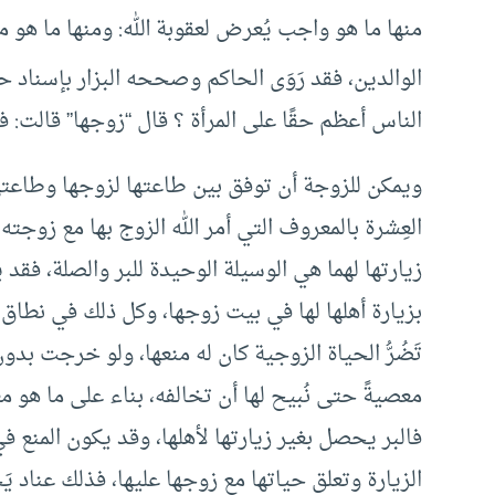
منها ما هو واجب يُعرض لعقوبة الله: ومنها ما هو
الوالدين، فقد رَوَى الحاكم وصححه البزار بإسناد
الناس أعظم حقًا على المرأة ؟ قال “زوجها” قالت: فأي
ويمكن للزوجة أن توفق بين طاعتها لزوجها وطاعته
العِشرة بالمعروف التي أمر الله الزوج بها مع زوجته أن يُم
زيارتها لهما هي الوسيلة الوحيدة للبر والصلة، فقد 
بزيارة أهلها لها في بيت زوجها، وكل ذلك في نطاق ا
تَضُرُّ الحياة الزوجية كان له منعها، ولو خرجت بدون
معصيةً حتى نُبيح لها أن تخالفه، بناء على ما هو
فالبر يحصل بغير زيارتها لأهلها، وقد يكون المنع 
الزيارة وتعلق حياتها مع زوجها عليها، فذلك عناد يَجُ