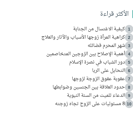
الأكثر قراءة
كيفية الاغتسال من الجنابة
1
كراهية المرأة زوجها الأسباب والآثار والعلاج
2
شهر المحرم فضائله
3
أهمية الإصلاح بين الزوجين المتخاصمين
4
دور الشباب في نصرة الإسلام
5
التحايل على الربا
6
عقوبة عقوق الزوجة لزوجها
7
حدود العلاقة بين الجنسين وضوابطها
8
الدعاء للميت من السنة النبوية
9
8 مسئوليات على الزوج تجاه زوجته
10