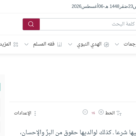
س
23
صَفَر
1448 هـ
-
06
أغسطس
2026
جمات
الهدي النبوي
فقه المسلم
المزيد
زيادة حجم الخط
تقليل حجم الخط
الخط
الإعدادات
16
ا شرعا ـ كذلك لوالديها حقوق من البِرِّ والإحسان،