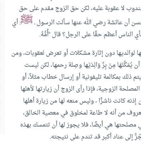
 مندوب لا عقوبة عليه، لكن حق الزوج مقدم على حق
ﷺ
 حسن أن عائشة رضي الله عنها سألت الرسول ـ
: أي
 الناس أعظم حقًا على الرجل؟ قال “أُمُّهُ.
ا لوالديها دون إثارة مشكلات أو تعرض لعقوبات، ومن
َكِّنَهَا مِنْ بِرِّ وَالِدَيْها وصِلة رحمها، لكن ليست
يتم ذلك بمكالمة تليفونية أو إرسال خطاب مثلاً، أو
لمصلحة الزوجية، فإذا رأى الزوج أن زيارتها لأهلها
 إذنه كانت ناشزًا ، وليس منعه لها من زيارة أهلها
 معروف من أنه لا طاعة لمخلوق في معصية الخالق،
في مصلحتها هي أيضًا، فلا يجوز لها أن تتمسك بهذه
رُّ إلى عناد أكبر قد تندم على نتيجته.