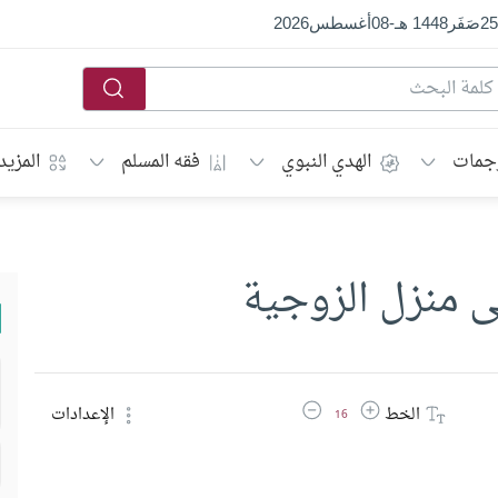
25
صَفَر
1448 هـ
-
08
أغسطس
2026
جمات
الهدي النبوي
فقه المسلم
المزيد
لى منزل الزوجية
زيادة حجم الخط
تقليل حجم الخط
الخط
الإعدادات
16