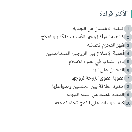
الأكثر قراءة
كيفية الاغتسال من الجنابة
1
كراهية المرأة زوجها الأسباب والآثار والعلاج
2
شهر المحرم فضائله
3
أهمية الإصلاح بين الزوجين المتخاصمين
4
دور الشباب في نصرة الإسلام
5
التحايل على الربا
6
عقوبة عقوق الزوجة لزوجها
7
حدود العلاقة بين الجنسين وضوابطها
8
الدعاء للميت من السنة النبوية
9
8 مسئوليات على الزوج تجاه زوجته
10