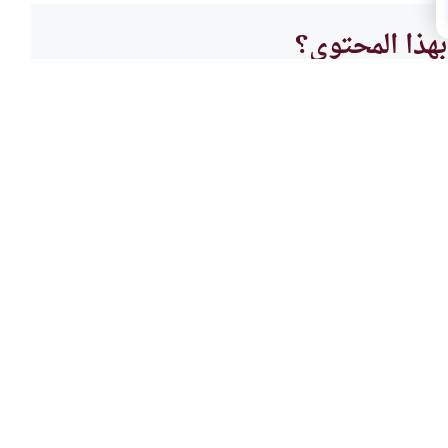
هذا المحتوى؟
لا
شبهات
المرأ
إذاعية
هل صحي
ت الإذاعية؟ وهل لذلك ضوابط؟
وفاقدة
في الإ
اقرأ المزيد