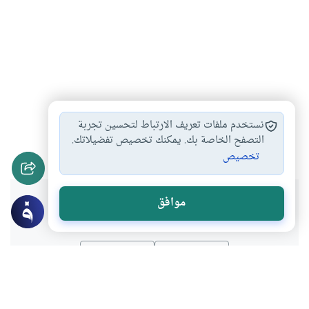
الزواج المبكر
أحكام الزواج
التباهي والتفاخر في…
#
#
#
نستخدم ملفات تعريف الارتباط لتحسين تجربة
أعراف البلدان والأسر…
التصفح الخاصة بك. يمكنك تخصيص تفضيلاتك.
#
تخصيص
هل انتفعت بهذا المحتوى؟
موافق
نعم
لا