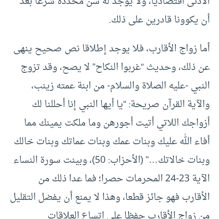
الأدنى اقتصاديا، ولا يوجد له سن محددة شرعا بعد
أن يكوونا قادرين على ذلك.
أما زواج الأقارب، فلا يوجد إطلاقا نص صحيح ينهى
عن ذلك، وحديث “غربوا النكاح” لا يصح، وقد تزوج
النبي -عليه الصلاة والسلام- من ابنة عمته زينب،
والآية القرآن صريحة: “يا أيها النبي إنا أحللنا لك
أزواجك اللاتي أتيت أجورهن وما ملكت يمينك مما
أفاء الله عليك وبنات عمك وبنات عماتك وبنات خالك
وبنات خالاتك…” (الأحزاب: 50)، وبينت سورة النساء
الآية 23-24 المحرمات حصرا؛ فما عدا ذلك من
الأقارب فهو جائز قطعا، وهذا لا يمنع أن يفضل التقليل
من زواج الأقارب حفظا على اتساع العلاقات