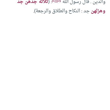
ﷺ
والدين . قال رسول الله
: (
ثلاثة جدهن جد
وهزلهن
جد : النكاح والطلاق والرجعة).