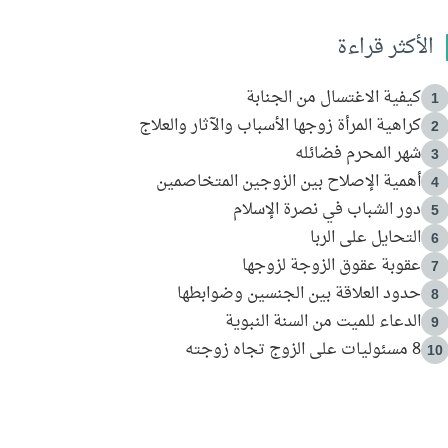
الأكثر قراءة
كيفية الاغتسال من الجنابة
1
كراهية المرأة زوجها الأسباب والآثار والعلاج
2
شهر المحرم فضائله
3
أهمية الإصلاح بين الزوجين المتخاصمين
4
دور الشباب في نصرة الإسلام
5
التحايل على الربا
6
عقوبة عقوق الزوجة لزوجها
7
حدود العلاقة بين الجنسين وضوابطها
8
الدعاء للميت من السنة النبوية
9
8 مسئوليات على الزوج تجاه زوجته
10