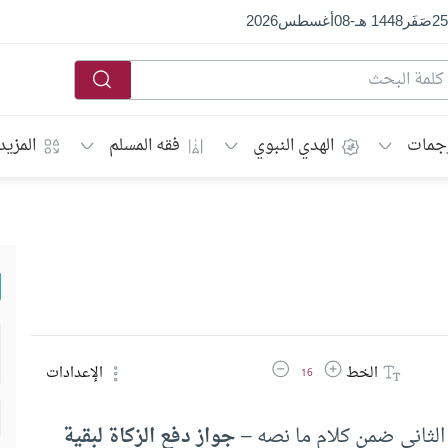
25
صَفَر
1448 هـ
-
08
أغسطس
2026
جمات
الهدي النبوي
فقه المسلم
المزيد
زيادة حجم الخط
تقليل حجم الخط
الخط
الإعدادات
16
الثانى ضمن كلام ما نصه –
جواز دفع الزكاة لبقية