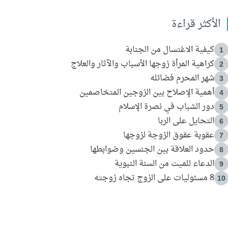
الأكثر قراءة
كيفية الاغتسال من الجنابة
1
كراهية المرأة زوجها الأسباب والآثار والعلاج
2
شهر المحرم فضائله
3
أهمية الإصلاح بين الزوجين المتخاصمين
4
دور الشباب في نصرة الإسلام
5
التحايل على الربا
6
عقوبة عقوق الزوجة لزوجها
7
حدود العلاقة بين الجنسين وضوابطها
8
الدعاء للميت من السنة النبوية
9
8 مسئوليات على الزوج تجاه زوجته
10