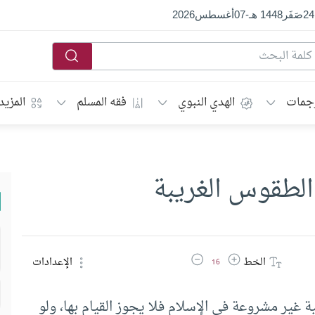
24
صَفَر
1448 هـ
-
07
أغسطس
2026
جمات
الهدي النبوي
فقه المسلم
المزيد
لطقوس الغريبة
زيادة حجم الخط
تقليل حجم الخط
الخط
الإعدادات
16
 غير مشروعة في الإسلام فلا يجوز القيام بها، ولو