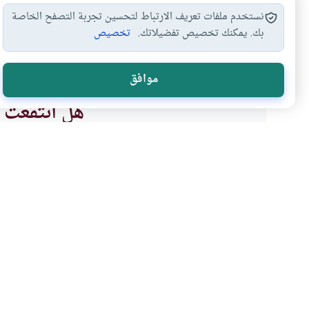
نستخدم ملفات تعريف الارتباط لتحسين تجربة التصفح الخاصة
بك. يمكنك تخصيص تفضيلاتك.
تخصيص
محاذير الرياضة
الرياضة والدعوة للإسلام
الرياضة في ال
#
#
#
موافق
هل انتفعت ب
نعم
موضوعات ذات صلة
العبادات
الطهارة و الصلاة
إلحاق دور السينيما بالمس