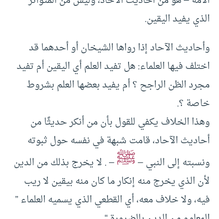
الأمة – هو من أحاديث الآحاد، وليس من المتواتر
الذي يفيد اليقين.
وأحاديث الآحاد إذا رواها الشيخان أو أحدهما قد
اختلف فيها العلماء: هل تفيد العلم أي اليقين أم تفيد
مجرد الظن الراجح ؟ أم يفيد بعضها العلم بشروط
خاصة ؟.
وهذا الخلاف يكفي للقول بأن من أنكر حديثًا من
أحاديث الآحاد، قامت شبهة في نفسه حول ثبوته
ﷺ
ونسبته إلى النبي –
– . لا يخرج بذلك من الدين
لأن الذي يخرج منه إنكار ما كان منه بيقين لا ريب
فيه، ولا خلاف معه، أي القطعي الذي يسميه العلماء ”
المعلوم من الدين بالضرورة “.