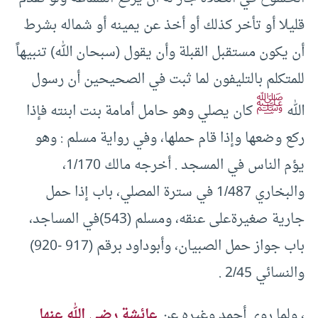
قليلا أو تأخر كذلك أو أخذ عن يمينه أو شماله بشرط
أن يكون مستقبل القبلة وأن يقول (سبحان الله) تنبيهاً
للمتكلم بالتليفون لما ثبت في الصحيحين أن رسول
ﷺ
الله
كان يصلي وهو حامل أمامة بنت ابنته فإذا
ركع وضعها وإذا قام حملها، وفي رواية مسلم : وهو
يؤم الناس في المسجد . أخرجه مالك 1/170،
والبخاري 1/487 في سترة المصلي، باب إذا حمل
جارية صغيرةعلى عنقه، ومسلم (543)في المساجد،
باب جواز حمل الصبيان، وأبوداود برقم (917 -920)
والنسائي 2/45 .
، ولما روى أحمد وغيره عن
عائشة رضي الله عنها