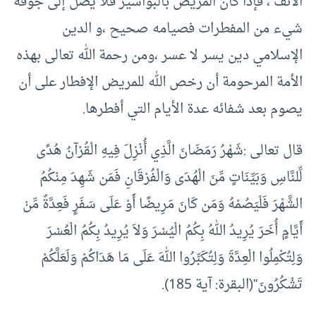
الأنف ، فإذا كان المريض بالبواسير فلا يصل إلى جوفه
شيء من المفطرات فصيامه صحيح ،و الدين
الإسلامي دين يسر لا عسر ،ومن رحمة الله تعالى بهذه
الأمة المرحومة أن رخص الله للمريض الإفطار على أن
يصوم بعد شفائه عدة الأيام التي أفطرها.
قال تعالى :شَهْرُ رَمَضَانَ الَّذِي أُنْزِلَ فِيهِ الْقُرْآنُ هُدًى
لِّلنَّاسِ وَبَيِّنَاتٍ مِّنَ الْهُدَى وَالْفُرْقَانِ فَمَن شَهِدَ مِنْكُمُ
الشَّهْرَ فَلْيَصُمْهُ وَمَن كَانَ مَرِيضًا أَوْ عَلَى سَفَرٍ فَعِدَّةٌ مِّنْ
أَيَّامٍ أُخَرَ يُرِيدُ اللهُ بِكُمُ الْيُسْرَ وَلاَ يُرِيدُ بِكُمُ الْعُسْرَ
وَلِتُكْمِلُوا الْعِدَّةَ وَلِتُكَبِّرُوا اللهَ عَلَى مَا هَدَاكُمْ وَلَعَلَّكُمْ
تَشْكُرُونَ”(البقرة: آية 185).