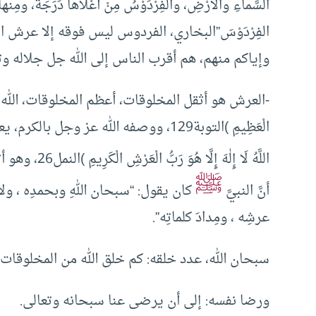
السَّماءِ والأَرْضِ، والفِرْدَوْسُ مِنْ أَعْلاها دَرَجَةً، ومِنها تَفَ
الفِرْدَوْسَ”البخاري، الفردوس ليس فوقه إلا عرش ا
وإياكم منهم، هم أقرب الناس إلى الله جل جلاله 
-العرش هو أثقل المخلوقات، أعظم المخلوقات، الله عز و
الْعَظِيمِ )التوبة129، ووصفه الله عز 
اللَّهُ لَا إِلٰهَ إِلَّا هُوَ رَبُّ الْعَرْشِ الْكَرِيمِ )النمل26، وهو أثقل المخلوقات، جاء في حديث النبي
ﷺ
أنَّ النبيَّ
كان يقول: “سبحان اللهِ وبحمدِه ، ولا إله 
عرشِه ، ومِدادَ كلماتِه”
.
سبحان الله، عدد خلقه: كم خلق الله من المخلوقات
ورضا نفسه: إلى أن يرضى عنا سبحانه وتعالى.