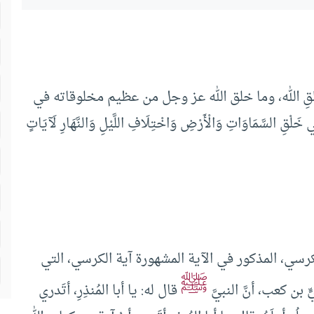
م خلقِ الله، وما خلق الله عز وجل من عظيم مخلوقاته في
ّمَاوَاتِ وَالْأَرْضِ وَاخْتِلَافِ اللَّيْلِ وَالنَّهَارِ لَآيَاتٍ
رسي، المذكور في الآية المشهورة آية الكرسي، التي
ﷺ
ن كعب، أنَّ النبيَّ
قال له: يا أبا المُنذِرِ، أتَدري