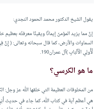
يقول الشيخ الدكتور محمد الحمود النجدي:
إنَّ مما يزيد المؤمنَ إيمانًا ويقينًا معرفتُه بعظي
السماوات والأرض، كما قال سبحانه وتعالى: ( إِنَّ فِي خَلْقِ السَ
لِّأُولِي الْأَلْبَابِ )آل عمران190.
ما هو الكرسي؟
من المخلوقات العظيمة التي خلقها الله عز وجل: الك
هي أعظم آية في كتاب الله، كما جاء في حديث أُبَيٍّ ب