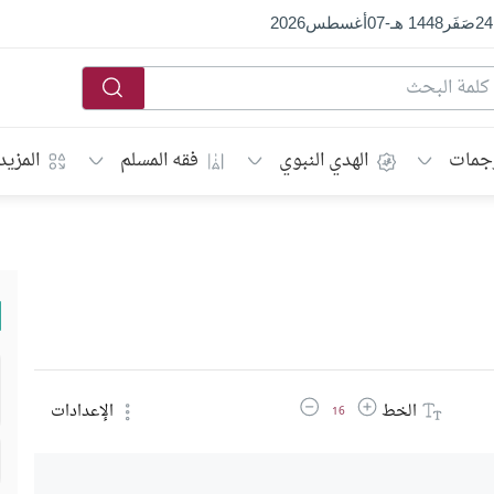
24
صَفَر
1448 هـ
-
07
أغسطس
2026
جمات
الهدي النبوي
فقه المسلم
المزيد
زيادة حجم الخط
تقليل حجم الخط
الخط
الإعدادات
16