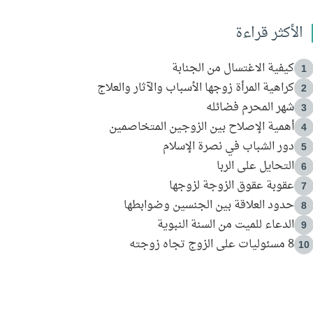
الأكثر قراءة
كيفية الاغتسال من الجنابة
1
كراهية المرأة زوجها الأسباب والآثار والعلاج
2
شهر المحرم فضائله
3
أهمية الإصلاح بين الزوجين المتخاصمين
4
دور الشباب في نصرة الإسلام
5
التحايل على الربا
6
عقوبة عقوق الزوجة لزوجها
7
حدود العلاقة بين الجنسين وضوابطها
8
الدعاء للميت من السنة النبوية
9
8 مسئوليات على الزوج تجاه زوجته
10