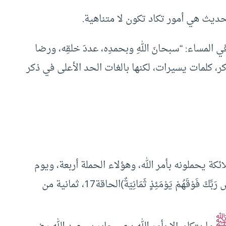
حديث هي أمور تكاد تكون لا متناهية.
لمساء: “سبحانَ اللهِ وبحمدِه، عددَ خلقِه، ورضا
الذكر، كلمات يسيرات، لكنها بالغات الحد الأعلى في ذكر
ة يحملونه بأمر الله، وهؤلاء الحملة أربعة، ويوم
القيامة يكونون ثمانية، قال عز وجل: ( وَيَحْمِلُ عَرْشَ رَبِّكَ فَوْقَهُمْ يَوْمَئِذٍ ثَمَانِيَةٌ)الحاقة17، ثمانية من