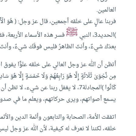
العالمين.
فربنا عالٍ على خلقه أجمعين، قال عز وجل: ( هُوَ الْأَوَّلُ وَالْآ
ﷺ
)الحديد3، النبي
فسر هذه الأسماء الأربعة، فقال
بعدَك شيءٌ، وأنتَ الظاهرُ فليس فوقَك شيءٌ، وأنتَ
أتظن أن الله عز وجل العالي على خلقه علوًّا يفوق الع
مِن نَّجْوَىٰ ثَلَاثَةٍ إِلَّا هُوَ رَابِعُهُمْ وَلَا خَمْسَةٍ إِلَّا هُوَ سَادِس
كَانُوا )المجادلة7، لا يغفل ربنا عن شيء،
يسمع أصواتهم، ويرى حركاتهم، ويعلم ما في صدو
اتفقت الأمة، الصحابة والتابعون وأئمة الدين والأئم
خلقه، لكننا لا نعرف له كيفية، لأن الله عز وجل لي