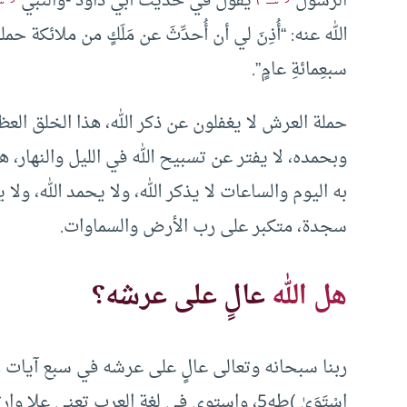
الرسول
يقول في حديث أبي داود -والنبي
الله عنه: “أُذِنَ لي أن أُحدِّثَ عن مَلَكٍ من ملائكة حم
سبعِمائةِ عامٍ”.
حملة العرش لا يغفلون عن ذكر الله، هذا الخلق العظ
وبحمده، لا يفتر عن تسبيح الله في الليل والنهار، 
به اليوم والساعات لا يذكر الله، ولا يحمد الله، ولا
سجدة، متكبر على رب الأرض والسماوات.
هل الله
عالٍ على عرشه؟
ربنا سبحانه وتعالى عالٍ على عرشه في سبع آيات من كتا
اسْتَوَىٰ )طه5، واستوى في لغة العرب تعني