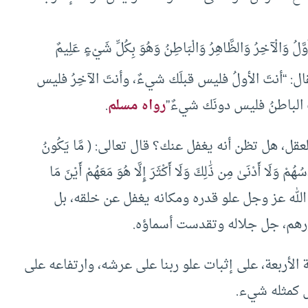
خِرُ وَالظَّاهِرُ وَالْبَاطِنُ وَهُوَ بِكُلِّ شَيْءٍ عَلِيمٌ
: “أنتَ الأولُ فليس قبلَك شيءٌ، وأنتَ الآخِرُ فليس
 الباطنُ فليس دونَك شيءٌ”
رواه مسلم
.
قل، هل تظن أنه يغفل عنك؟ قال تعالى: ( مَّا يَكُونُ
ُهُمْ وَلَا أَدْنَىٰ مِن ذَٰلِكَ وَلَا أَكْثَرَ إِلَّا هُوَ مَعَهُمْ أَيْنَ مَا
 لا تظن أن الله عز وجل علو قدره ومكانه يغفل عن خلقه، بل
رهم، جل جلاله وتقدست أسماؤه.
ة الأربعة، على إثبات علو ربنا على عرشه، وارتفاعه على
س كمثله شيء.