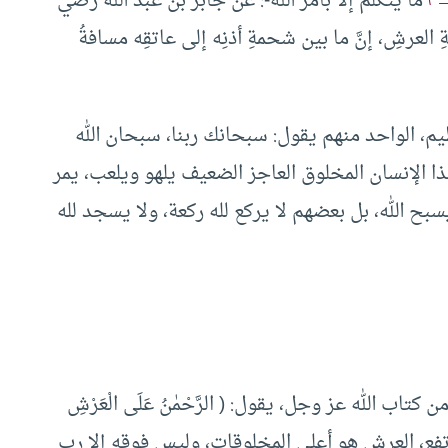
ما يتكلم إلا بأمر الله-: عن جابر بن عبد الله رضي
لةِ العرشِ، إنَّ ما بين شحمةِ أذنِه إلى عاتقِه مسافةُ
يم، الواحد منهم يقول: سبحانك ربنا، سبحان الله
هذا الإنسان المخلوق العاجز الضعيف يلهو ويلعب، يمر
 يسبح الله، بل بعضهم لا يركع لله ركعة، ولا يسجد لله
ب الله عز وجل، يقول: ( الرَّحْمٰنُ عَلَى الْعَرْشِ
 علا وارتفع، العرش هو أعلى المخلوقات، وليس فوقه إلا رب