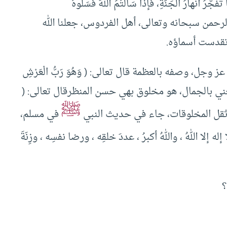
جَّرُ أَنْهارُ الجَنَّةِ، فإذا سَأَلْتُمُ اللهَ فَسَلوهُ
لرحمن سبحانه وتعالى، أهل الفردوس، جعلنا الله
وتقدست أسماؤه.
جل، وصفه بالعظمة قال تعالى: ( وَهُوَ رَبُّ الْعَرْشِ
وجل بالكرم، يعني بالجمال، هو مخلوق بهي حسن المنظرقال تعالى: (
ﷺ
في مسلم،
إلا اللهُ ، واللهُ أكبرُ ، عددَ خلقِه ، ورضا نفسِه ، وزِنَةَ
؟