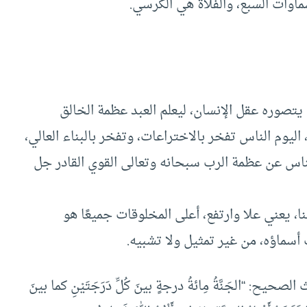
ماوات السبع، والفلاة هي الكرسي.
 يتصوره عقل الإنسان، ليعلم العبد عظمة الخالق
ليوم الناس تفخر بالاختراعات، وتفخر بالبناء العالي،
اس عن عظمة الرب سبحانه وتعالى القوي القادر جل
، يعني علا وارتفع، أعلى المخلوقات جميعًا هو
أسماؤه، من غير تمثيل ولا تشبيه.
حيح: “الجَنَّةُ مِائةُ درجةٍ بينَ كُلِّ دَرَجَتَيْنِ كما بينَ