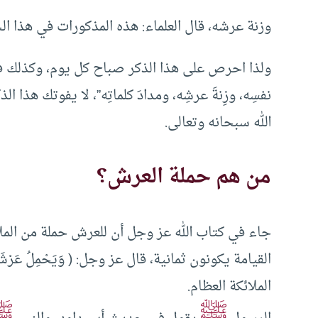
وزنة عرشه، قال العلماء: هذه المذكورات في هذا ال
ولذا احرص على هذا الذكر صباح كل يوم، وكذلك في ا
نفسِه، وزِنةَ عرشِه، ومدادَ كلماتِه”، لا يفوتك هذا 
الله سبحانه وتعالى.
من هم حملة العرش؟
جاء في كتاب الله عز وجل أن للعرش حملة من الملائك
الملائكة العظام.
ﷺ
ﷺ