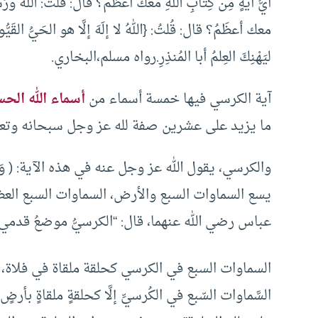
أيُّ آيةٍ مِن كِتابِ اللهِ معك أعظَمُ؟ قال: قُلتُ: اللهُ ورَسول
ليَهْنِكَ العِلمُ أبا المُنذِرِ.رواه مسلم،البخاري.
آية الكرسي فيها خمسة أسماء من
أسماء الله الح
ما يزيد على عشرين صفة لله عز وجل سبحانه وتعا
يسع السماوات السبع والأرض، السماوات السبع ال
عباس رضي الله عنهما، قال: “الكرسيُّ موضعُ قدمي الر
السماوات السبع في الكرسي كحلقة ملقاة في فلاة، 
السَّماوات السّبع في الكُرسيِّ إلَّا كحلقةٍ ملقاةٍ بأر