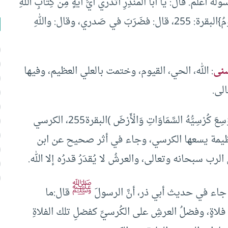
ُه أعلَمُ. قال: يا أبا المُنذِرِ أتَدري أيُّ آيةٍ مِن كِتابِ اللهِ
معك أعظَمُ؟ قال: قُلتُ: {اللهُ لا إلَهَ إلَّا هو الحَيُّ القَيُّومُ}البقرة: 255، قال: فضَرَبَ في صَدري، وقال: واللهِ
سنى
: الله، الحي، القيوم، وختمت بالعلي العظيم، وفيها
لى.
والكرسي، يقول الله عز وجل عنه في هذه الآية: ( وَسِعَ كُرْسِيُّهُ السَّمَاوَاتِ وَالْأَرْضَ )البقرة255، الكرسي
عظيمة يسعها الكرسي، وجاء في أثر صحيح عن ابن
ب سبحانه وتعالى، والعرشُ لا يُقدَرُ قدرُه إلا الله.
ﷺ
جاء في حديث أبي ذر، أنَّ الرسولَ
قال:ما
ضٍ فلاةٍ، وفضلُ العرشِ على الكُرسيِّ كفضلِ تلك الفلاةِ