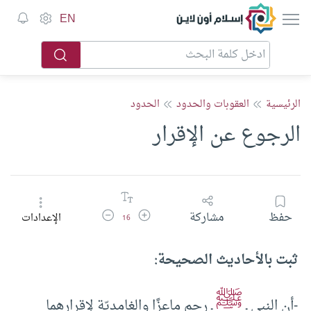
إسلام أون لاين
EN
الرئيسية
العقوبات والحدود
الحدود
الرجوع عن الإقرار
زيادة حجم الخط
تقليل حجم الخط
حفظ
مشاركة
الإعدادات
16
ثبت بالأحاديث الصحيحة:
ﷺ
-أن النبي ـ
ـ رجم ماعِزًا والغامديّة لإقرارهما