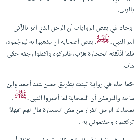
بالزنى.
-وجاء في بعض الروايات أن الرجل الذي أقر بالزِّنى
ﷺ
أمر النبي ـ
ـ بعض أصحابه أن يذهبوا به ليرجُموه،
فلما أذْلَقتْه الحجارة هَرَب، فأدركوه وأكملوا رجمَه حتّى
مات.
-كما جاء في رواية ثبتت بطريق حسن عند أحمد وابن
ﷺ
ماجه والترمذي أن الصحابة لما أخبروا النبي ـ
ـ
بمحاولة الرجل الفِرار من مسّ الحجارة قال لهم “فهلاّ
تركتموه وجئتموني به”.