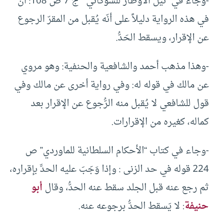
-وجاء في “نيل الأوطار للشوكاني ” ج 7 ص 108: أن
في هذه الرواية دليلاً على أنّه يُقبل من المقرّ الرجوع
عن الإقرار، ويسقط الحَدُّ.
-وهذا مذهب أحمد والشافعية والحنفية: وهو مروي
عن مالك في قوله له: وفي رواية أخرى عن مالك وفي
قول للشافعي لا يُقبل منه الرُّجوع عن الإقرار بعد
كماله، كغيره من الإقرارات.
-وجاء في كتاب “الأحكام السلطانية للماوردي” ص
224 قوله في حد الزنى : وإذا وَجَبَ عليه الحدِّ بإقراره،
ثم رجع عنه قبل الجلد سقط عنه الحدُّ، وقال
أبو
حنيفة
: لا يَسقط الحدُّ برجوعه عنه.