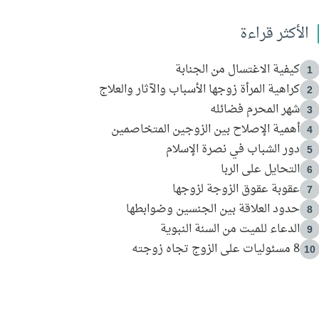
الأكثر قراءة
كيفية الاغتسال من الجنابة
1
كراهية المرأة زوجها الأسباب والآثار والعلاج
2
شهر المحرم فضائله
3
أهمية الإصلاح بين الزوجين المتخاصمين
4
دور الشباب في نصرة الإسلام
5
التحايل على الربا
6
عقوبة عقوق الزوجة لزوجها
7
حدود العلاقة بين الجنسين وضوابطها
8
الدعاء للميت من السنة النبوية
9
8 مسئوليات على الزوج تجاه زوجته
10