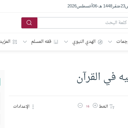
س
23
صَفَر
1448 هـ
-
06
أغسطس
2026
جمات
الهدي النبوي
فقه المسلم
المزيد
ه في القرآن
زيادة حجم الخط
تقليل حجم الخط
الخط
الإعدادات
16