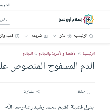
الخمي
إسلام أون لاين
الرئيسية
فكر
شريعة
كتب وتر
الرئيسية
الأطعمة والأشربة والذبائح
الذبائح
الدم المسفوح المنصوص علي
حفظ
مشاركة
يقول فضيلة الشيخ محمد رشيد رضا-رحمه الله-: