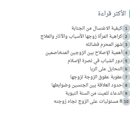
الأكثر قراءة
كيفية الاغتسال من الجنابة
1
كراهية المرأة زوجها الأسباب والآثار والعلاج
2
شهر المحرم فضائله
3
أهمية الإصلاح بين الزوجين المتخاصمين
4
دور الشباب في نصرة الإسلام
5
التحايل على الربا
6
عقوبة عقوق الزوجة لزوجها
7
حدود العلاقة بين الجنسين وضوابطها
8
الدعاء للميت من السنة النبوية
9
8 مسئوليات على الزوج تجاه زوجته
10