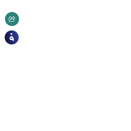
مصنف
م على الصحابة والصالحين والوالدين