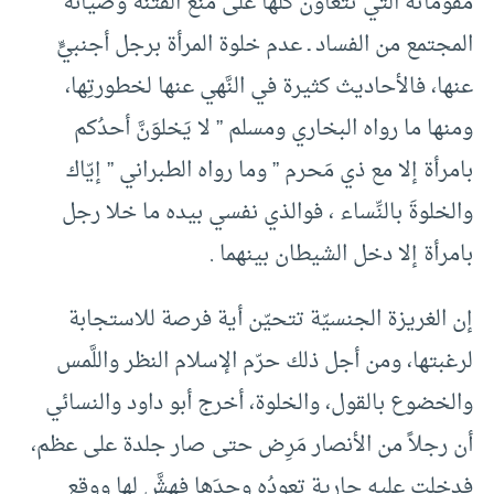
مُقوِّماته التي تتعاون كلها على منع الفتنة وصيانة
المجتمع من الفساد ـ عدم خلوة المرأة برجل أجنبيٍّ
عنها، فالأحاديث كثيرة في النَّهي عنها لخطورتِها،
ومنها ما رواه البخاري ومسلم ” لا يَخلوَنَّ أحدُكم
بامرأة إلا مع ذي مَحرم ” وما رواه الطبراني ” إيّاك
والخلوةَ بالنِّساء ، فوالذي نفسي بيده ما خلا رجل
بامرأة إلا دخل الشيطان بينهما .
إن الغريزة الجنسيّة تتحيّن أية فرصة للاستجابة
لرغبتها، ومن أجل ذلك حرّم الإسلام النظر واللَّمس
والخضوع بالقول، والخلوة، أخرج أبو داود والنسائي
أن رجلاً من الأنصار مَرِض حتى صار جلدة على عظم،
فدخلت عليه جارية تعودُه وحدَها فهشَّ لها ووقع