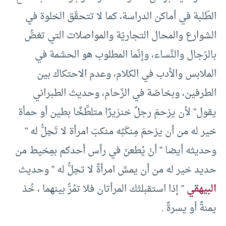
الطّلبة في أماكن الدراسة، كما لا تتحقّق الخلوة في
الشوارع والمحال التجاريّة والمواصلات التي تغصُّ
بالرّجال والنِّساء، وإنّما المطلوب هو الحشمة في
الملابس والأدب في الكلام، وعدم الاحتكاك بين
الطرفين، وبخاصّة في الزّحام، وحديث الطبراني
يقول” لأن يزحمَ رجلٌ خنزيرًا متلطِّخًا بطين أو حمأة
خير له من أن يزحمَ مِنكَبُه منكبَ امرأة لا تَحِلُّ له ”
وحديثه أيضا ” أنْ يُطعنَ في رأس أحدكم بمِخيط من
حديد خير له من أن يمسَّ امرأةً لا تحِلُّ له ” وحديث
البيهقي
” إذا استقبلتْك المرأتان فلا تمُرُّ بينهما ، خُذ
يمنةً أو يسرةً .