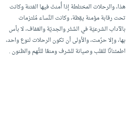
هذا، والرحلات المختلطة إذا أُمنتْ فيها الفتنة وكانت
تحت رقابة مؤمنة يقِظة، وكانت النِّساء مُلتزمات
بالآداب الشرعيّة في السِّتْر والجديّة والعَفاف، لا بأس
بها، وإلا حرُمت، والأولى أن تكون الرحلات لنوع واحد،
اطمئنانًا للقلب وصيانة للشرف ومنعًا للتُّهم والظنون .