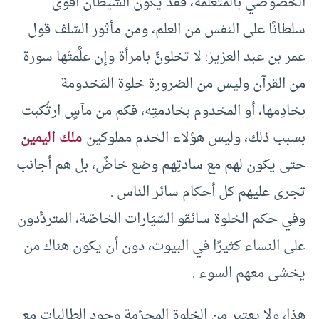
الخصوصي بالمتعلِّمة، فقد يكون الشيطان أقوى
سلطانًا على النفس من العلم، ومن مأثور السّلف قول
عمر بن عبد العزيز: لا تخلونَّ بامرأة وإن علَّمتْها سورة
من القرآن وليس من الضرورة خلوة المَخدومة
بخادِمها، أو المخدوم بخادمتِه، فكم من مآسٍ ارتُكبت
بسبب ذلك، وليس هؤلاء الخدم مملوكين
ملك اليمين
حتى يكون لهم مع سادتِهم وضع خاصٌّ، بل هم أجانب
تجرى عليهم كل أحكام سائر الناس .
وفي حكم الخلوة سائقو السّيّارات الخاصّة، المتردِّدون
على النساء كثيرًا في البيوت، دون أن يكون هناك من
يخشى معهم السوء .
هذا، ولا يعتبر من الخلوة المحرّمة وجود الطالبات مع