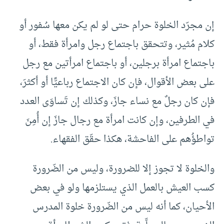
إن مجرّد الخلوة حرام حتى لو لم يكن معها سُفور أو
كلام مُثير، وتتحقق باجتماع رجل وامرأة فقط، أو
باجتماع امرأة برجلين، أو باجتماع امرأتين مع رجل
على بعض الأقوال، فإن كان الاجتماع رباعيًّا أو أكثرَ،
فإن كان رجلٌ مع نساء جازَ، وكذلك إن تَساوَى العدد
في الطرفين، وإن كانت امرأة مع رجال جازَ إن أُمِنَ
تواطؤُهم على الفاحشة، هكذا حقّق الفقهاء.
والخلوة لا تجوز إلا للضرورة، وليس من الضّرورة
كسب العيش بالعمل الذي يستلزمها ولو في بعض
الأحيان، كما أنه ليس من الضّرورة خلوة المدرس