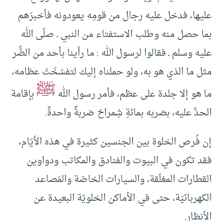
عليها، فدخل عليه رجال من قومِه يعودونه فأخبرَهم
بما حصل منه وطلب الاستفتاء من النبي ـ صلّى الله
عليه وسلم ـ فقالوا لرسول الله : ما رأينا بأحد من الضُّر
مثل ما الذي هو به، ولو حملناه إليك لتفسّخَتْ عظامه،
ﷺ
ما هو إلا جلدة على عظم، فأمر رسول الله
بإقامة
الحدِّ عليه، بضربه بمائةِ شِمراخ ضربةً واحدةً.
إن فُرص الخلوة بين الجنسين كثيرة في هذه الأيّام،
فقد تكون في البيوت والفنادق والمكاتب ودواوين
القطارات المغلَقة، والسيارات الخاصّة والمَصاعد
الكهربائيّة، حتى في الأماكن الخلويّة البعيدة عن
الأنظار.