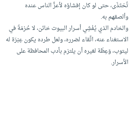
تُحْتَذَى، حتى لو كان إفشاؤه لأعزِّ الناس عنده
وألصقهم به.
والخادم الذي يُفْشِي أسرار البيوت خائن، لا حُرْمَةَ في
الاستغناء عنه، اتِّقاء لضرره، ولعل طرده يكون عِبْرَة له
ليتوب، وَعِظَة لغيره أن يلتزم بأدب المحافظة على
الأسرار.