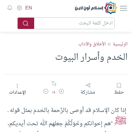
إسلام أون لاين
EN
الرئيسية
الأخلاق والآداب
الخدم وأسرار البيوت
زيادة حجم الخط
تقليل حجم الخط
حفظ
مشاركة
الإعدادات
16
إذا كان الإسلام قد أوصى بالرَّحمة بالخدم بمثل قوله ـ
ﷺ
: “هم إخوانكم وخَوَلُكُمْ جعلهم الله تحت أيديكم،