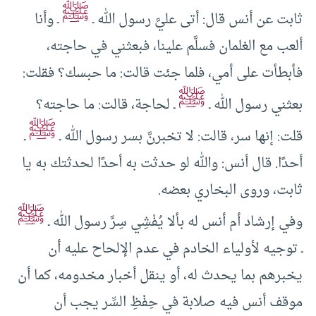
ﷺ
ثابت عن أنس قال: أتى عليَّ رسول الله ـ
ـ وأنا
ألعب مع الغلمان فسلَّم علينا، فبعثني في حاجته،
فأبطأت على أمي، فلما جئت قالت: ما حبسك؟ فقلت:
ﷺ
بعثني رسول الله ـ
ـ لحاجة، قالت: ما حاجته؟
ﷺ
قلت: إنها سر، قالت: لا تخبرنَّ بسر رسول الله ـ
ـ
أحدًا. قال أنس: والله لو حدثت به أحدًا لحدثتك به يا
ثابت، وروى البخاري بعضه.
ﷺ
وفي إرشاد أم أنس له بألا يُفْشِي سِرَّ رسول الله ـ
ـ توجيه لأولياء الخادم في عدم الإلحاح عليه أن
يخبرهم بما يحدث له، أو ينقل أخبار مخدومه، كما أن
موقف أنس فيه صلابة في حِفْظِ السِّر يجب أن