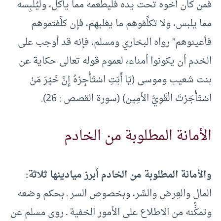
فمن كان أخوه تحت يده فليطعمه مما يأكل، وليُلْبِسه
مما يلبس، ولا تكلِّفوهم ما يغلبهم، فإن كلَّفتموهم
فأعينوهم” رواه البخاري ومسلم، فإنه قد أوجب على
الخدم أن يكونوا أمناء، لعموم قوله تعالى حكاية عن
بنت شعيب وموسى (يَا أَبَتِ اسْتَأْجِرْهُ إِنَّ خَيْرَ مَنْ
اسْتَأْجَرْتَ الْقَويُّ الأمِين) (سورة القصص : 26).
الأمانة المطلوبة من الخادم
والأمانة المطلوبة من الخادم أبرز ميادينها ثلاثة:
المال والعِرض والسِّر، وبخصوص السر ـ بحكم وضعه
وتمكُّّنه من الاطلاع على الأمور الخفية ـ روى مسلم عن