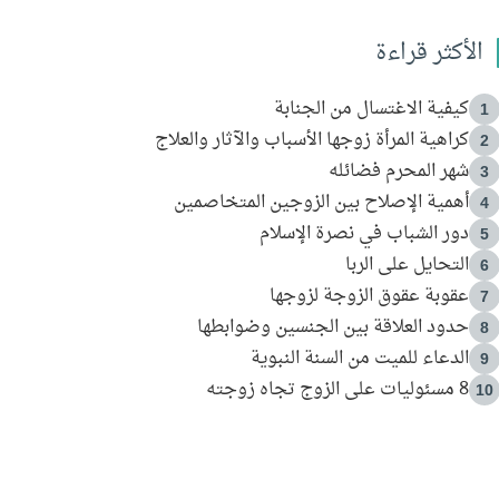
الأكثر قراءة
كيفية الاغتسال من الجنابة
1
كراهية المرأة زوجها الأسباب والآثار والعلاج
2
شهر المحرم فضائله
3
أهمية الإصلاح بين الزوجين المتخاصمين
4
دور الشباب في نصرة الإسلام
5
التحايل على الربا
6
عقوبة عقوق الزوجة لزوجها
7
حدود العلاقة بين الجنسين وضوابطها
8
الدعاء للميت من السنة النبوية
9
8 مسئوليات على الزوج تجاه زوجته
10