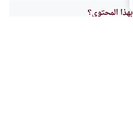
هذا المحتوى؟
لا
الحلف
ضي الآخر
النية
شك، ويسأل عن الماضي، ويتم التأكيد
من حلف
ل أن يحلف الآخر اليمين، ولا شك
الإنتر
 شيء يوم ما، قبل زواجه شاب أو
يسمح ل
اقرأ المزيد