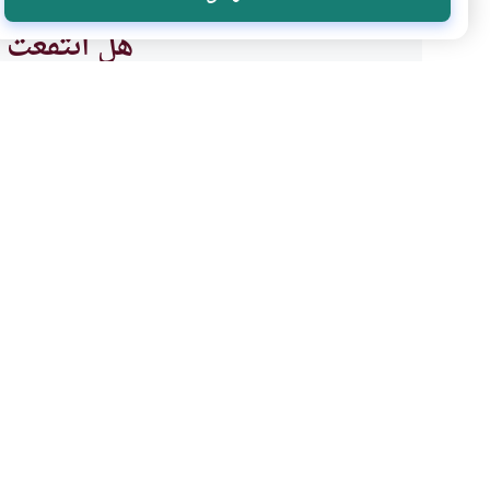
هل انتفعت ب
نعم
موضوعات ذات صلة
أحكام الاسرة
العلاقات الزوجية
بحث أحد الزوجين في ما
إذا كان الزوج أو الزوجة كثير ال
بأنه لايوجد شيء، ويطلب من يسأ
أن الإنسان قد يكون وقع في قلبه
فتاة تجاه…