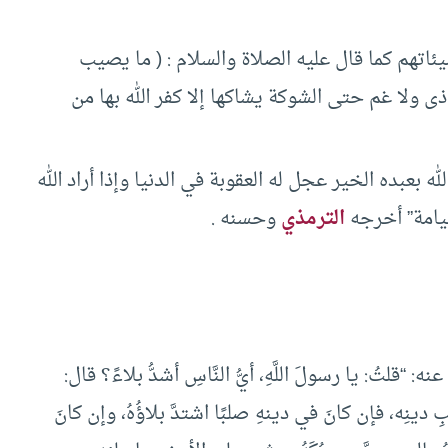
ئاتهم كما قال عليه الصلاة والسلام : ( ما يصيب
ى ولا غم حتى الشوكة يشاكها إلا كفر الله بها من
الله بعبده الخير عجل له العقوبة في الدنيا وإذا أراد الله
قيامة” أخرجه
الترمذي
وحسنه .
لتُ: يا رسولَ اللَّهِ، أيُّ النَّاسِ أشدُّ بلاءً؟ قال:
بِ دينِه، فإن كانَ في دينهِ صلبًا اشتدَّ بلاؤُهُ، وإن كانَ