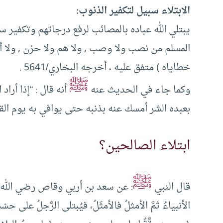
الابتلاء سبيل لتكفير الذنوب:
يبتلي الله عباده بالمصائب لرفع درجاتهم وتكفير سي
المسلم من نصب ولا وصب , ولا هم ولا حزن , ولا أذ
خطاياه ) متفق عليه ، أخرجه البخاري/5641 .
ﷺ
وكما جاء في الحديث عنه
أنه قال : “إذا أراد 
بعبده الشر أمسك عنه بذنبه حتى يوافي به يوم ال
ابتلاء الصالحين؟
ﷺ
قال النبي
: عن سعد بن أربي وقاص رضي الله عنه: “ق
الأنبياءُ ثمَّ الأمثلُ فالأمثَلُ، فيُبتلى الرَّجلُ على حسْ