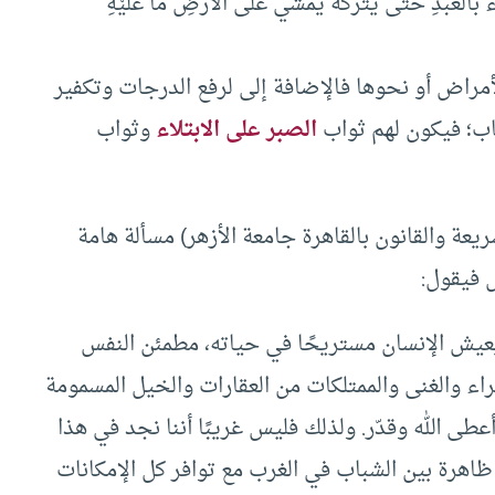
ءُ بالعبدِ حتَّى يترُكَهُ يمشي على الأرضِ ما عليْهِ
لأمراض أو نحوها فالإضافة إلى لرفع الدرجات وتكفير
اب؛ فيكون لهم ثواب
الصبر على الابتلاء
وثواب
عة والقانون بالقاهرة جامعة الأزهر) مسألة هامة
ل فيقول:
يعيش الإنسان مستريحًا في حياته، مطمئن النفس
اء والغنى والممتلكات من العقارات والخيل المسمومة
عطى الله وقدّر. ولذلك فليس غريبًا أننا نجد في هذا
رة بين الشباب في الغرب مع توافر كل الإمكانات