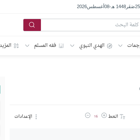
25
صَفَر
1448 هـ
-
08
أغسطس
2026
جمات
الهدي النبوي
فقه المسلم
المزيد
زيادة حجم الخط
تقليل حجم الخط
الخط
الإعدادات
16