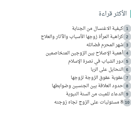
الأكثر قراءة
كيفية الاغتسال من الجنابة
1
كراهية المرأة زوجها الأسباب والآثار والعلاج
2
شهر المحرم فضائله
3
أهمية الإصلاح بين الزوجين المتخاصمين
4
دور الشباب في نصرة الإسلام
5
التحايل على الربا
6
عقوبة عقوق الزوجة لزوجها
7
حدود العلاقة بين الجنسين وضوابطها
8
الدعاء للميت من السنة النبوية
9
8 مسئوليات على الزوج تجاه زوجته
10