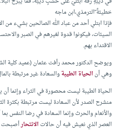
في دينِهِ رقَّةٌ ابتليَ على حسْبِ دينِه، فما يبرحُ البلا
خطيئةٌ”الترمذي،ابن ماجه
فإذا ابتلي أحد من عباد الله الصالحين بشيء من ا
السيئات، فيكونوا قدوة لغيرهم في الصبر والاحتس
الاقتداء بهم.
ويوضح الدكتور محمد رأفت عثمان (عميد كلية الشري
وهي أن
الحياة الطيبة
والسعادة غير مرتبطة بالما
الحياة الطيبة ليست محصورة في الثراء وإنما أن 
منشرح الصدر لأن السعادة ليست مرتبطة بكثرة الثر
والأنعام والحرث وإنما السعادة في رضا النفس بما أ
العصر الذي نعيش فيه أن حالات
الانتحار
أصبحت ظاه