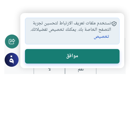
حقوق الطبع والنشر
حقوق التأليف
حقوق الملكية
#
#
#
نستخدم ملفات تعريف الارتباط لتحسين تجربة
التصفح الخاصة بك. يمكنك تخصيص تفضيلاتك.
تخصيص
هل انتفعت بهذا المحتوى؟
موافق
نعم
لا
موضوعات ذات صلة
فقه المعاملات
البيوع والعقود
نسخ البرامج دون إذن أصحابها