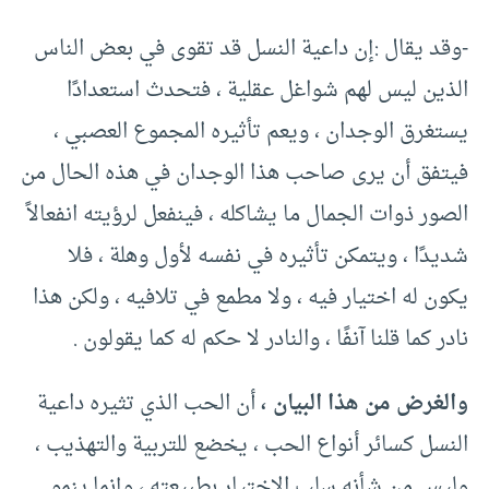
-وقد يقال :إن داعية النسل قد تقوى في بعض الناس
الذين ليس لهم شواغل عقلية ، فتحدث استعدادًا
يستغرق الوجدان ، ويعم تأثيره المجموع العصبي ،
فيتفق أن يرى صاحب هذا الوجدان في هذه الحال من
الصور ذوات الجمال ما يشاكله ، فينفعل لرؤيته انفعالاً
شديدًا ، ويتمكن تأثيره في نفسه لأول وهلة ، فلا
يكون له اختيار فيه ، ولا مطمع في تلافيه ، ولكن هذا
نادر كما قلنا آنفًا ، والنادر لا حكم له كما يقولون .
والغرض من هذا البيان ،
أن الحب الذي تثيره داعية
النسل كسائر أنواع الحب ، يخضع للتربية والتهذيب ،
وليس من شأنه سلب الاختيار بطبيعته ، وإنما ينمو