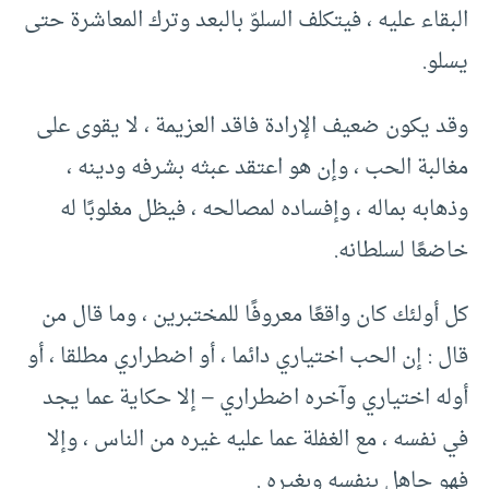
البقاء عليه ، فيتكلف السلوّ بالبعد وترك المعاشرة حتى
يسلو.
وقد يكون ضعيف الإرادة فاقد العزيمة ، لا يقوى على
مغالبة الحب ، وإن هو اعتقد عبثه بشرفه ودينه ،
وذهابه بماله ، وإفساده لمصالحه ، فيظل مغلوبًا له
خاضعًا لسلطانه.
كل أولئك كان واقعًا معروفًا للمختبرين ، وما قال من
قال : إن الحب اختياري دائما ، أو اضطراري مطلقا ، أو
أوله اختياري وآخره اضطراري – إلا حكاية عما يجد
في نفسه ، مع الغفلة عما عليه غيره من الناس ، وإلا
فهو جاهل بنفسه وبغيره .