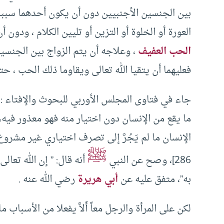
بين الجنسين الأجنبيين دون أن يكون أحدهما سببا
العورة أو الخلوة أو التزين أو تليين الكلام ، ودو
الحب العفيف
، وعلاجه أن يتم الزواج بين الجنسين
فعليهما أن يتقيا الله تعالى ويقاوما ذلك الحب ، ح
جاء في فتاوى المجلس الأوربي للبحوث والإفتاء :
ما يقع من الإنسان دون اختيار منه فهو معذور فيه،
الإنسان ما لم يَجُرَّ إلى تصرف اختياري غير مشروع، ق
ﷺ
286]، وصح عن النبي
أنه قال: ” إن الله تعال
به”، متفق عليه عن
أبي هريرة
رضي الله عنه .
لكن على المرأة والرجل معاً أَلاَّ يفعلا من الأسباب 