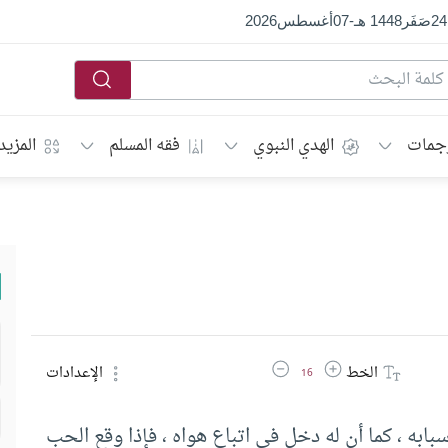
24
صَفَر
1448 هـ
-
07
أغسطس
2026
جمات
الهدي النبوي
فقه المسلم
المزيد
زيادة حجم الخط
تقليل حجم الخط
الخط
الإعدادات
16
ابه ، كما أن له دخل في اتباع هواه ، فإذا وقع الحب