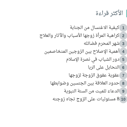
الأكثر قراءة
كيفية الاغتسال من الجنابة
1
كراهية المرأة زوجها الأسباب والآثار والعلاج
2
شهر المحرم فضائله
3
أهمية الإصلاح بين الزوجين المتخاصمين
4
دور الشباب في نصرة الإسلام
5
التحايل على الربا
6
عقوبة عقوق الزوجة لزوجها
7
حدود العلاقة بين الجنسين وضوابطها
8
الدعاء للميت من السنة النبوية
9
8 مسئوليات على الزوج تجاه زوجته
10