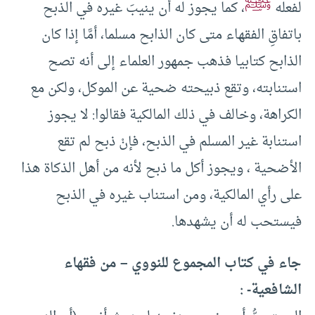
ﷺ
لفعله
، كما يجوز له أن ينيبَ غيره في الذبح
باتفاقِ الفقهاء متى كان الذابح مسلما، أمَّا إذا كان
الذابح كتابيا فذهب جمهور العلماء إلى أنه تصح
استنابته، وتقع ذبيحته ضحية عن الموكل، ولكن مع
الكراهة، وخالف في ذلك المالكية فقالوا: لا يجوز
استنابة غير المسلم في الذبح، فإنْ ذبح لم تقع
الأضحية ، ويجوز أكل ما ذبح لأنه من أهل الذكاة هذا
على رأي المالكية، ومن استناب غيره في الذبح
فيستحب له أن يشهدها.
جاء في كتاب المجموع للنووي – من فقهاء
الشافعية- :