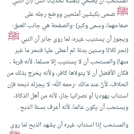
المستحبُّ أن يضحي بنفسه لحديث أنس: (أن النبي
ﷺ
ضحى بكبشين أملحين ووضع رجله على
صفاحهما، وسمى وكبر) -والصفحة هي جانب العنق-
ﷺ
ويجوز أن يستنيب غيره، لما روى جابر أن النبي
(نحر ثلاثا وستين بدنة ثم أعطى عليا فنحر ما غبر
منها) والمستحب أن لا يستنيب إلا مسلما، لأنه قربة ،
فكان الأفضل أن لا يتولاها كافر، ولأنه يخرج بذلك من
الخلاف، لأنَّ عند مالك -رحمه الله- لا يجزئه ذبحه فإن
استناب يهوديا أو نصرانيا جاز، لأنه من أهل الذكاة،
ويستحب أن يكون عالما، لأنه أعرف بسنة الذبح .
والمستحب إذا استناب غيره أن يشهد الذبح لما روى