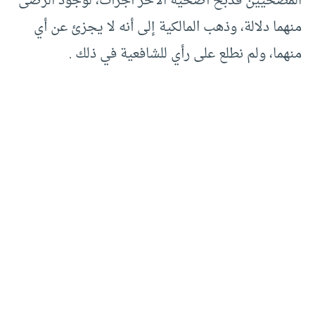
المضحيين فذبح أضحية الآخر أجزأت، لوجود الرضى
منهما دلالة، وذهب المالكية إلى أنه لا يجزئ عن أي
منهما، ولم نطلع على رأي للشافعية في ذلك .