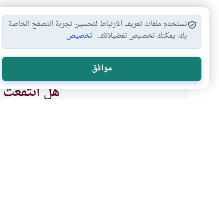
نستخدم ملفات تعريف الارتباط لتحسين تجربة التصفح الخاصة
بك. يمكنك تخصيص تفضيلاتك.
تخصيص
آداب الدعوة للطعام
حكم وليمة العرس
حكم تلبية الدعو
#
#
#
موافق
هل انتفعت ب
نعم
موضوعات ذات صلة
الأطعمة والأشربة والذبائح
فقه المعام