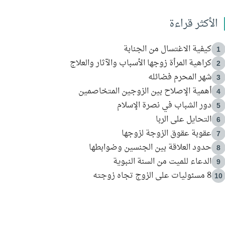
الأكثر قراءة
كيفية الاغتسال من الجنابة
1
كراهية المرأة زوجها الأسباب والآثار والعلاج
2
شهر المحرم فضائله
3
أهمية الإصلاح بين الزوجين المتخاصمين
4
دور الشباب في نصرة الإسلام
5
التحايل على الربا
6
عقوبة عقوق الزوجة لزوجها
7
حدود العلاقة بين الجنسين وضوابطها
8
الدعاء للميت من السنة النبوية
9
8 مسئوليات على الزوج تجاه زوجته
10