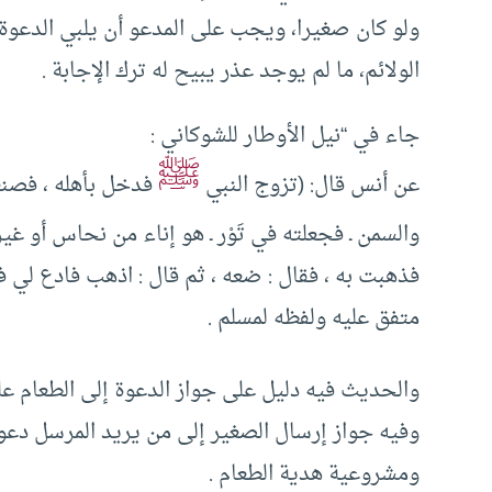
ولو كان صغيرا، ويجب على المدعو أن يلبي الدعوة
الولائم، ما لم يوجد عذر يبيح له ترك الإجابة .
جاء في “نيل الأوطار للشوكاني :
ﷺ
عن أنس قال: (تزوج النبي
فدخل بأهله ، فصنعت
والسمن ـ فجعلته في تَوْر ـ هو إناء من نحاس أو غير
فذهبت به ، فقال : ضعه ، ثم قال : اذهب فادع لي 
متفق عليه ولفظه لمسلم .
والحديث فيه دليل على جواز الدعوة إلى الطعام عل
وفيه جواز إرسال الصغير إلى من يريد المرسل دعوته
ومشروعية هدية الطعام .