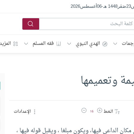
س
23
صَفَر
1448 هـ
-
06
أغسطس
2026
جمات
الهدي النبوي
فقه المسلم
المزيد
يمة وتعميمها
زيادة حجم الخط
تقليل حجم الخط
الخط
الإعدادات
16
مكان الداعي فيها، ويكون مبلغا ، ويقبل قوله فيها ،