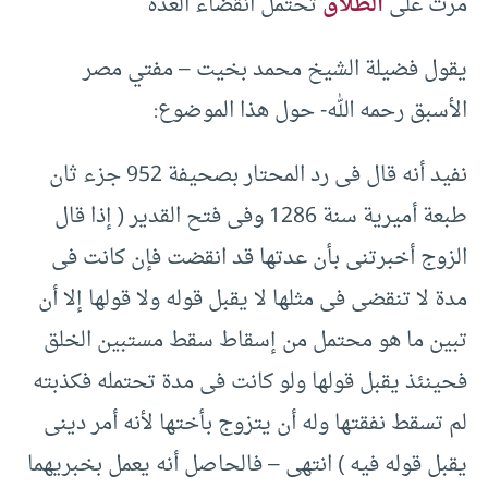
مرت على
الطلاق
تحتمل انقضاء العدة
يقول فضيلة الشيخ محمد بخيت – مفتي مصر
الأسبق رحمه الله- حول هذا الموضوع:
نفيد أنه قال فى رد المحتار بصحيفة 952 جزء ثان
طبعة أميرية سنة 1286 وفى فتح القدير ( إذا قال
الزوج أخبرتنى بأن عدتها قد انقضت فإن كانت فى
مدة لا تنقضى فى مثلها لا يقبل قوله ولا قولها إلا أن
تبين ما هو محتمل من إسقاط سقط مستبين الخلق
فحينئذ يقبل قولها ولو كانت فى مدة تحتمله فكذبته
لم تسقط نفقتها وله أن يتزوج بأختها لأنه أمر دينى
يقبل قوله فيه ) انتهى – فالحاصل أنه يعمل بخبريهما