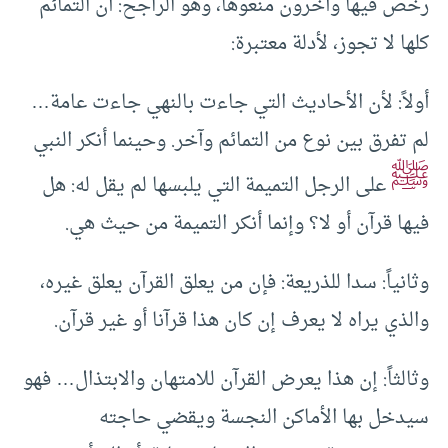
رخص فيها وآخرون منعوها، وهو الراجح: أن التمائم
كلها لا تجوز، لأدلة معتبرة:
أولاً: لأن الأحاديث التي جاءت بالنهي جاءت عامة…
لم تفرق بين نوع من التمائم وآخر. وحينما أنكر النبي
ﷺ
على الرجل التميمة التي يلبسها لم يقل له: هل
فيها قرآن أو لا؟ وإنما أنكر التميمة من حيث هي.
وثانياً: سدا للذريعة: فإن من يعلق القرآن يعلق غيره،
والذي يراه لا يعرف إن كان هذا قرآنا أو غير قرآن.
وثالثاً: إن هذا يعرض القرآن للامتهان والابتذال… فهو
سيدخل بها الأماكن النجسة ويقضي حاجته