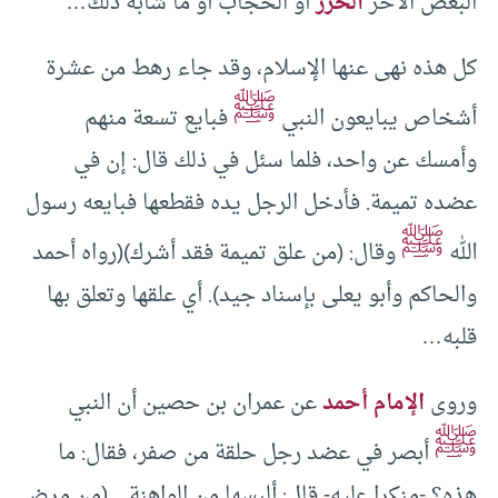
البعض الآخر
الحرز
أو الحجاب أو ما شابه ذلك…
كل هذه نهى عنها الإسلام، وقد جاء رهط من عشرة
ﷺ
أشخاص يبايعون النبي
فبايع تسعة منهم
وأمسك عن واحد، فلما سئل في ذلك قال: إن في
عضده تميمة. فأدخل الرجل يده فقطعها فبايعه رسول
ﷺ
الله
وقال: (من علق تميمة فقد أشرك)(رواه أحمد
والحاكم وأبو يعلى بإسناد جيد). أي علقها وتعلق بها
قلبه…
وروى
الإمام أحمد
عن عمران بن حصين أن النبي
ﷺ
أبصر في عضد رجل حلقة من صفر، فقال: ما
هذه؟ -منكرا عليه- قال: ألبسها من الواهنة…(من مرض