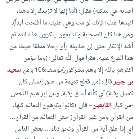
أصابه في منكبه) فقال: (أما إنها لا تزيدك إلا وهنا،
انبذها عنك؛ فإنك لو مت وهي عليك ما أفلحت أبداً).
ومن هنا كان الصحابة والتابعون ينكرون هذه التمائم
أشد الإنكار حتى إن حذيفة رأى رجلا معلقا خيطا من
هذا النوع عليه، فقرأ قول الله تعالى: (وما يؤمن
أكثرهم بالله إلا وهم مشركون)يوسف:106 وعن
سعيد
بن جبير
قال: (من قطع تميمة من عنق إنسان كان
كعدل رقبة) أي كأنه أعتق رقبة. وعن إبراهيم النخعي
-من كبار
التابعين
– قال: (كانوا يكرهون التمائم كلها،
من القرآن ومن غير القرآن) حتى التمائم من القرآن…
أي إذا علق آية من القرآن ونحو ذلك… بعض الناس