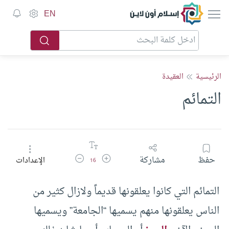
إسلام أون لاين
EN
الرئيسية
العقيدة
التمائم
زيادة حجم الخط
تقليل حجم الخط
حفظ
مشاركة
الإعدادات
16
التمائم التي كانوا يعلقونها قديماً ولازال كثير من
الناس يعلقونها منهم يسميها “الجامعة” ويسميها