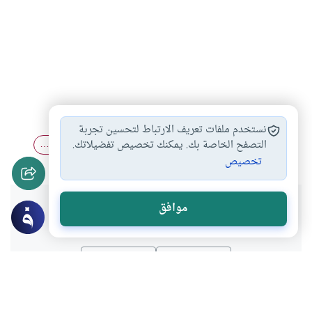
رمي الجمرات
محظورات الحج
أحكام الحج
#
#
#
نستخدم ملفات تعريف الارتباط لتحسين تجربة
مناسك الحج
رمي الجمرات ليلا
طواف الإفاضة قبل…
التصفح الخاصة بك. يمكنك تخصيص تفضيلاتك.
#
#
#
تخصيص
هل انتفعت بهذا المحتوى؟
موافق
نعم
لا