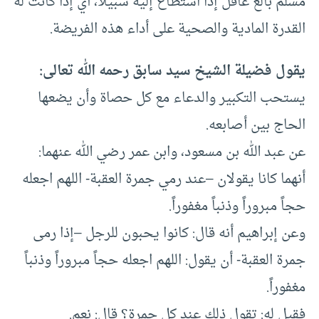
مسلم بالغ عاقل إذا استطاع إليه سبيلا، أي إذا كانت له
القدرة المادية والصحية على أداء هذه الفريضة.
يقول فضيلة الشيخ سيد سابق رحمه الله تعالى:
يستحب التكبير والدعاء مع كل حصاة وأن يضعها
الحاج بين أصابعه.
عن عبد الله بن مسعود، وابن عمر رضي الله عنهما:
أنهما كانا يقولان –عند رمي جمرة العقبة- اللهم اجعله
حجاً مبروراً وذنباً مغفوراً.
وعن إبراهيم أنه قال: كانوا يحبون للرجل –إذا رمى
جمرة العقبة- أن يقول: اللهم اجعله حجاً مبروراً وذنباً
مغفوراً.
فقيل له: تقول ذلك عند كل جمرة؟ قال: نعم.