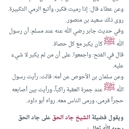
وعن عطاء قال: إذا رميت فكبر، وأتبع الرمي التكبيرة.
روى ذلك سعيد بن منصور.
وفي حديث جابر رضي الله عنه عند مسلم: أن رسول
ﷺ
الله
كان يكبر مع كل حصاة.
قال في الفتح: واجمعوا. على أن من لم يكبر لا شيء
عليه.
وعن سلمان بن الأحوص عن أمه: قالت: رأيت رسول
ﷺ
الله
عند جمرة العقبة راكباً، ورأيت بين أصابعه
حجراً فرمى، ورمى الناس معه. رواه أبو داود.
ويقول فضيلة
الشيخ جاد الحق
على جاد الحق
رحمه الله تعالى: