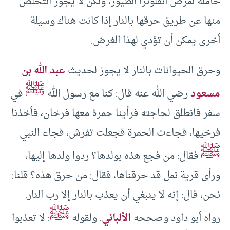
حاملة لمرض أنفلونزا الطيور، ولكن لا يجوز التخلص
منها عن طريق حرقها بالنار إذا كانت هناك وسيلة
أخرى يمكن أن تؤدي لهذا الغرض.
وحرق الحيوانات بالنار لا يجوز لحديث
عبد الله بن
ﷺ
مسعود
رضي الله عنه قال: كنا مع رسول الله
في
سفر فانطلق لحاجته فرأينا حمرة معها فرخان، فأخذنا
فرخيها، فجاءت الحمرة فجعلت تفرش، فجاء النبي
ﷺ
فقال: من فجع هذه بولدها؟ ردوا ولدها إليها،
ورأى قرية نمل قد حرقناها، فقال: من حرق هذه؟ قلنا:
نحن، قال: إنه لا ينبغي أن يعذب بالنار إلا رب النار.
ﷺ
رواه أبو داود وصححه
الألباني
. ولقوله
: لا تعذبوا