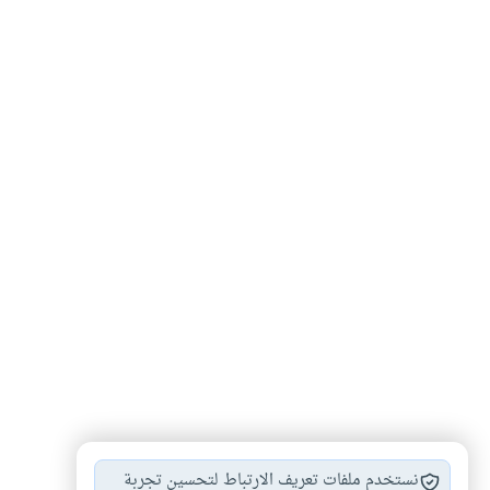
شراء الحيوانات المحنطة
احكام الحيوانات الضالة
#
#
نستخدم ملفات تعريف الارتباط لتحسين تجربة