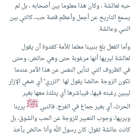
حبه لعائشة ، وكان هذا معلوما بين أصحابه ، بل لم
يسمع التاريخ عن أجمل وأعظم قصة حب، كالتي بين
النبي وعائشة.
وأما الفعل بلغ بنبينا معلما للأمة كقدوة أن يقول
لعائشة ليريها أنها مرغوبة حتى وهي حائض، وحتى
في الظروف التي تتأبى النفس عن هذا الأمر عندما
تكون الزوجة حائضا يقول لها: “اتزري” أي ضعي الإزار
ليبين رغبته فيها، فيباشرها أي يتلذذ معها بغير
ﷺ
الحرث، أي بغير جماع في الفرج. فالنبي
يرينا
ويريها، وجوب التعبير للزوجة عن الحب والشوق، بل
كانت عائشة تقول: كان رسول الله وأنا حائض يأخذ