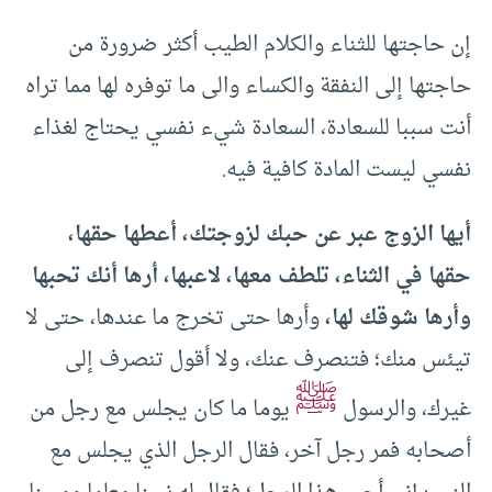
إن حاجتها للثناء والكلام الطيب أكثر ضرورة من
حاجتها إلى النفقة والكساء والى ما توفره لها مما تراه
أنت سببا للسعادة، السعادة شيء نفسي يحتاج لغذاء
نفسي ليست المادة كافية فيه.
أيها الزوج عبر عن حبك لزوجتك، أعطها حقها،
حقها في الثناء، تلطف معها، لاعبها، أرها أنك تحبها
وأرها شوقك لها،
وأرها حتى تخرج ما عندها، حتى لا
تيئس منك؛ فتنصرف عنك، ولا أقول تنصرف إلى
ﷺ
غيرك، والرسول
يوما ما كان يجلس مع رجل من
أصحابه فمر رجل آخر، فقال الرجل الذي يجلس مع