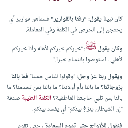
كان نبينا يقول: “رفقا بالقوارير”
فسماهن قوارير أي
يحتجن إلى الحرص في الكلمة وفي المعاملة.
ﷺ
وكان يقول
:
“خيركم خيركم لأهله وأنا خيركم
لأهلي ، استوصوا بالنساء خيرا.”
ويقول ربنا عز وجل:
“وقولوا للناس حسنا”
فما بالنا
بزوجاتنا؟
ما بالنا بأم أولادنا؟ ما بالنا بمن تخدمنا؟ ما
بالنا بمن تلبي حاجتنا العاطفية؟
الكلمة الطيبة
صدقة
“إن الشيطان ينزغ بينكم” أي يفسد بينكم.
فنقول للأزواج حتى تدوم السعادة ،
حتى تقوم