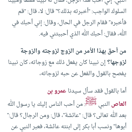
النبي: إني أحب هذا الرجل؛ فقال له نبينا معلما ومبينا
السلوك الواجب: “أخبرته بذلك؟” قال: لا، قال: “قم
فأخبره” فقام الرجل في الحال، وقال: إني أحبك في
الله، فقال: أحبك الله الذي أحببتني فيه.
من أحق بهذا الأمر من الزوج لزوجته والزوجة
لزوجها؟
إن نبينا كان يفعل ذلك مع زوجاته، كان نبينا
يفصح بالقول والفعل عن حبه لزوجاته،
أما بالقول فقد سأل سيدنا
عمرو بن
ﷺ
العاص
النبي
: من أحب الناس إليك يا رسول الله
بعد الله تعالى؟ قال: “عائشة”، قال: ومن الرجال؟ قال:”
أبوها” ونسب أبا بكر إلى ابنته عائشة، فعبر النبي عن