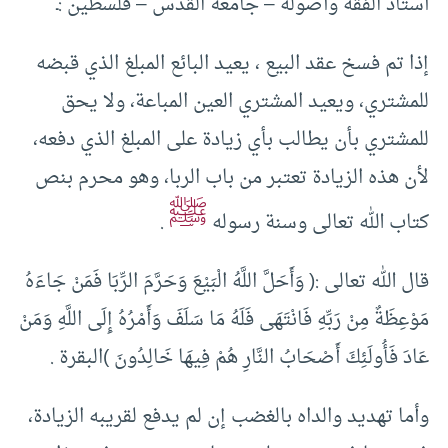
أستاذ الفقه وأصوله – جامعة القدس – فلسطين :ـ
إذا تم فسخ عقد البيع ، يعيد البائع المبلغ الذي قبضه
للمشتري، ويعيد المشتري العين المباعة، ولا يحق
للمشتري بأن يطالب بأي زيادة على المبلغ الذي دفعه،
لأن هذه الزيادة تعتبر من باب الربا، وهو محرم بنص
ﷺ
كتاب الله تعالى وسنة رسوله
.
قال الله تعالى :( وَأَحَلَّ اللَّهُ الْبَيْعَ وَحَرَّمَ الرِّبَا فَمَنْ جَاءَهُ
مَوْعِظَةٌ مِنْ رَبِّهِ فَانْتَهَى فَلَهُ مَا سَلَفَ وَأَمْرُهُ إِلَى اللَّهِ وَمَنْ
عَادَ فَأُولَئِكَ أَصْحَابُ النَّارِ هُمْ فِيهَا خَالِدُونَ )البقرة .
وأما تهديد والداه بالغضب إن لم يدفع لقريبه الزيادة،