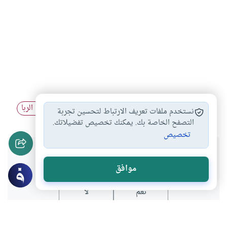
الربا والشراء بالتقسيط
التعامل في الربا…
النهي عن الربا
#
#
#
نستخدم ملفات تعريف الارتباط لتحسين تجربة
التصفح الخاصة بك. يمكنك تخصيص تفضيلاتك.
تخصيص
هل انتفعت بهذا المحتوى؟
موافق
نعم
لا