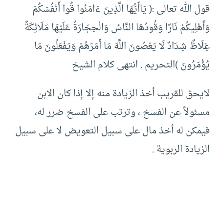
قول الله تعالى :( يَاأَيُّهَا الَّذِينَ ءَامَنُوا قُوا أَنْفُسَكُمْ
وَأَهْلِيكُمْ نَارًا وَقُودُهَا النَّاسُ وَالْحِجَارَةُ عَلَيْهَا مَلَائِكَةٌ
غِلَاظٌ شِدَادٌ لَا يَعْصُونَ اللَّهَ مَا أَمَرَهُمْ وَيَفْعَلُونَ مَا
يُؤْمَرُونَ )التحريم . انتهى كلام الشيخ
لايحق للقريب أخذ الزيادة منه إلا إذا كان الابن
مسئولاً عن الفسخ ، وترتب على الفسخ ضرر له،
فيمكن له أخذ مال على سبيل التعويض لا على سبيل
الزيادة الربوية .