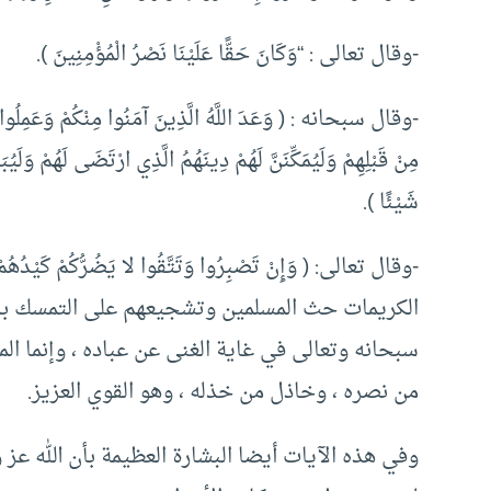
-وقال تعالى : “وَكَانَ حَقًّا عَلَيْنَا نَصْرُ الْمُؤْمِنِينَ ).
-وقال سبحانه : ( وَعَدَ اللَّهُ الَّذِينَ آمَنُوا مِنْكُمْ وَعَمِلُوا ا
مِنْ قَبْلِهِمْ وَلَيُمَكِّنَنَّ لَهُمْ دِينَهُمُ الَّذِي ارْتَضَى لَهُمْ وَلَيُ
شَيْئًا ).
-وقال تعالى: ( وَإِنْ تَصْبِرُوا وَتَتَّقُوا لا يَضُرُّكُمْ كَيْدُهُ
الكريمات حث المسلمين وتشجيعهم على التمسك بدينه
سبحانه وتعالى في غاية الغنى عن عباده ، وإنما الم
من نصره ، وخاذل من خذله ، وهو القوي العزيز.
وفي هذه الآيات أيضا البشارة العظيمة بأن الله 