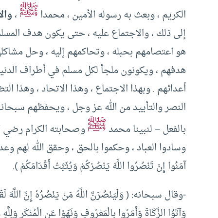
ﷺ
الكريم ، وبعث به رسوله الأمين ، محمدا
،
والا
إلى ذلك ، والاجتماع عليه ، حتى يكون هدف المسلم
هو اعتصامهم بحبله ، وتحاكمهم إليه ، وحل مشاكله
هدفهم ، ويكونون ملجأ لكل مسلم في أطراف الدنيا
أعدائهم . وبهذا الاجتماع ، وهذا الاتحاد ، وهذا 
النصر والتأييد من الله عز وجل ، ويحفظهم سبحانه
ﷺ
بالفعل – لنبينا محمد
وصحابته الكرام رضي الله
وسادوا العباد ، وحكموا بالحق ، وحقق الله لهم وعده الذي
آمَنُوا إِنْ تَنْصُرُوا اللَّهَ يَنْصُرْكُمْ وَيُثَبِّتْ أَقْدَامَكُمْ ).
-وقال سبحانه: ( وَلَيَنْصُرَنَّ اللَّهُ مَنْ يَنْصُرُهُ إِنَّ اللَّهَ لَقَو
وَآتَوُا الزَّكَاةَ وَأَمَرُوا بِالْمَعْرُوفِ وَنَهَوْا عَنِ الْمُنْكَرِ وَلِلَّهِ 