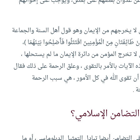
ف عن عدوان بعضهم على بعض، ويوجب على إخوانهم
ن لا يخرجهم من الإيمان وهو قول أهل السنة والجماعة
نِ مِنَ الْمُؤْمِنِينَ اقْتَتَلُوا فَأَصْلِحُوا بَيْنَهُمَا )،
 تخرج المؤمن من دائرة الإيمان ما لم يستحلها ،
الآيات بالأمر بالتقوى ، وعلق الرحمة على ذلك فقال
ل ذلك على أن تقوى الله في كل الأمور ، هي سبب الرحمة
 .
التضامن الإسلامي؟
ي التضامن أيضا تبادل التمثيل الدبلوماسي، أو ما