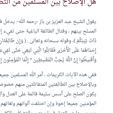
هل الإصلاح بين المسلمين من الت
يقول الشيخ عبد العزيز بن باز -رحمه الله-: يدخل 
المسلح بينهم ، وقتال الطائفة الباغية حتى تفيء إلى أمر ال
ذَاتَ بَيْنِكُمْ )، وقوله سبحانه وتعالى : ( وَإِنْ طَائِفَتَانِ مِنَ ا
إِحْدَاهُمَا عَلَى الْأُخْرَى فَقَاتِلُوا الَّتِي تَبْغِي حَتَّى تَفِيءَ إِل
وَأَقْسِطُوا إِنَّ اللَّهَ يُحِبُّ الْمُقْسِطِينَ * إِنَّمَا الْمُؤْمِنُونَ إِخ
ففي هذه الآيات الكريمات ، أمر الله المسلمين جميعا
وبالإصلاح بين الطائفتين المتقاتلتين منهم خصوصا،
يكون الصلح على أسس سليمة قائمة على العدل والإن
المؤمنين جميعا إخوة وإن اختلفت ألوانهم ولغاتهم 