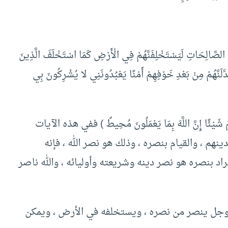
لصَّالِحَاتِ لَيَسْتَخْلِفَنَّهُمْ فِي الْأَرْضِ كَمَا اسْتَخْلَفَ الَّذِينَ
بَدِّلَنَّهُمْ مِنْ بَعْدِ خَوْفِهِمْ أَمْنًا يَعْبُدُونَنِي لا يُشْرِكُونَ بِي
مْ شَيْئًا إِنَّ اللَّهَ بِمَا يَعْمَلُونَ مُحِيطٌ ) ففي هذه الآيات
م ، والقيام بنصره ، وذلك هو نصر الله ، فإنه
راد بنصره هو نصر دينه وشريعته وأوليائه ، والله ناصر
عز وجل ينصر من نصره ، ويستخلفه في الأرض ، ويمكن