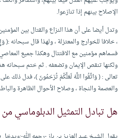
ويوجب عليهم العدل فيما بينهم، والتضافر والك
الإصلاح بينهم إذا تنازعوا.
وتدل أيضا على أن هذا النزاع والقتال بين المؤمني
، خلافا للخوارج والمعتزلة ، ولهذا قال سبحانه :( وَإِنْ طَائِفَتَا
فسماهم مؤمنين مع الاقتتال وهكذا جميع المعاصي لا
ولكنها تنقص الإيمان وتضعفه . ثم ختم سبحانه هذه 
تعالى : ( وَاتَّقُوا اللَّهَ لَعَلَّكُمْ تُرْحَمُونَ )، فد
والعصمة والنجاة ، وصلاح الأحوال الظاهرة والباطنة
هل تبادل التمثيل الدبلوماسي من 
يقول الشيخ عبد العزيز بن باز -رحمه الله-:ويدخل ف