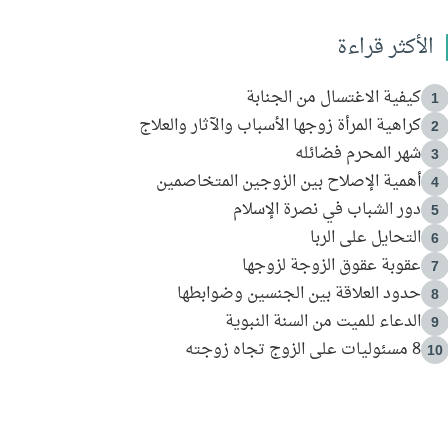
الأكثر قراءة
كيفية الاغتسال من الجنابة
1
كراهية المرأة زوجها الأسباب والآثار والعلاج
2
شهر المحرم فضائله
3
أهمية الإصلاح بين الزوجين المتخاصمين
4
دور الشباب في نصرة الإسلام
5
التحايل على الربا
6
عقوبة عقوق الزوجة لزوجها
7
حدود العلاقة بين الجنسين وضوابطها
8
الدعاء للميت من السنة النبوية
9
8 مسئوليات على الزوج تجاه زوجته
10