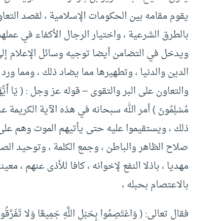
يقوم مقامه بين الحكومات الإسلامية ، لقصد التعا
بالطرق الشرعية ، واختيار الرجال الأكفاء في عملهم
ويدخل في التضامن أيضا توجيه وسائل الإعلام إلى 
الدين والدنيا ، وتطهيرها مما يضاد ذلك ، ومما ور
والتعاون على البر والتقوى – قوله عز وجل : ( يَا أَيُّهَا الَّذِينَ آم
مُسْلِمُونَ ) أمر الله سبحانه في هذه الآية الكريمة
ذلك ، ويستقيموا عليه حتى يأتيهم الموت وهم على ذ
صلاح الظاهر والباطن ، وجمع الكلمة ، وتوحيد الصف
مهديا ، باذلا النفع لإخوانه ، كافا للأذى عنهم ، معي
بالاعتصام بحبله ،
فقال تعالى: ( وَاعْتَصِمُوا بِحَبْلِ اللَّهِ جَمِيعًا وَلا تَفَرَّقُو