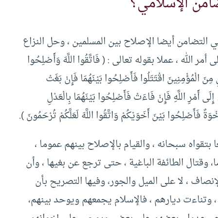
ضامن الإسلامي؟
في التضامن أيضا الإصلاح بين المسلمين ، وحل النزاع
له ، عملا بقوله تعالى : ( فَاتَّقُوا اللَّهَ وَأَصْلِحُوا
لْمُؤْمِنِينَ اقْتَتَلُوا فَأَصْلِحُوا بَيْنَهُمَا فَإِنْ بَغَتْ
َى أَمْرِ اللَّهِ فَإِنْ فَاءَتْ فَأَصْلِحُوا بَيْنَهُمَا بِالْعَدْلِ
ْوَةٌ فَأَصْلِحُوا بَيْنَ أَخَوَيْكُمْ وَاتَّقُوا اللَّهَ لَعَلَّكُمْ تُرْحَمُونَ ).
 بتقواه سبحانه ، والقيام بالإصلاح بينهم عموما ،
 وقتال الطائفة الباغية ، حتى ترجع عن بغيها ، وأن
صاف ، لا على الميل والجور، وفيها التصريح بأن
، وتناءت ديارهم ، فالإسلام يجمعهم ويوحد بينهم،