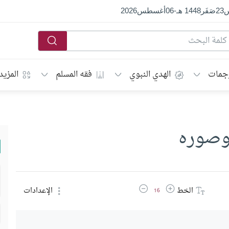
س
23
صَفَر
1448 هـ
-
06
أغسطس
2026
جمات
الهدي النبوي
فقه المسلم
المزيد
وصوره
زيادة حجم الخط
تقليل حجم الخط
الخط
الإعدادات
16