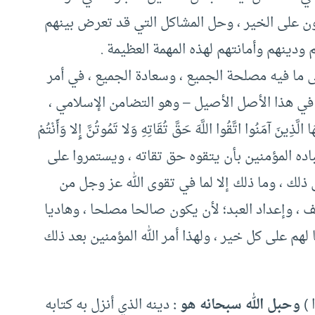
ون على الخير ، وحل المشاكل التي قد تعرض بينهم
 ودينهم وأمانتهم لهذه المهمة العظيمة .
ما فيه مصلحة الجميع ، وسعادة الجميع ، في أمر
د في هذا الأصل الأصيل – وهو التضامن الإسلامي ،
َنُوا اتَّقُوا اللَّهَ حَقَّ تُقَاتِهِ وَلا تَمُوتُنَّ إِلا وَأَنْتُمْ
 عباده المؤمنين بأن يتقوه حق تقاته ، ويستمروا على
لك ، وما ذلك إلا لما في تقوى الله عز وجل من
 ، وإعداد العبد؛ لأن يكون صالحا مصلحا ، وهاديا
نا لهم على كل خير ، ولهذا أمر الله المؤمنين بعد ذلك
ا )
وحبل الله سبحانه هو :
دينه الذي أنزل به كتابه