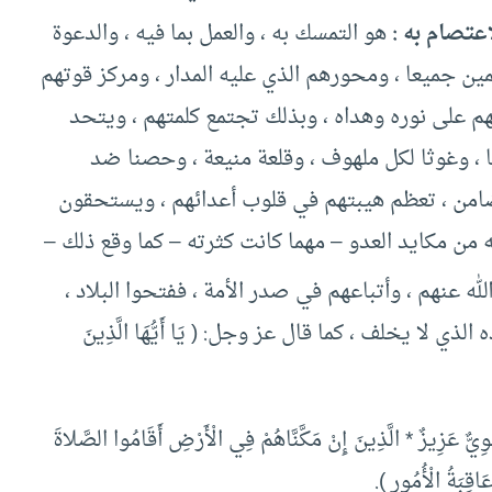
عتصام به :
هو التمسك به ، والعمل بما فيه ، والدعوة
ين جميعا ، ومحورهم الذي عليه المدار ، ومركز قوتهم
م على نوره وهداه ، وبذلك تجتمع كلمتهم ، ويتحد
 ، وغوثا لكل ملهوف ، وقلعة منيعة ، وحصنا ضد
التضامن ، تعظم هيبتهم في قلوب أعدائهم ، ويستحقون
 من مكايد العدو – مهما كانت كثرته – كما وقع ذلك –
 عنهم ، وأتباعهم في صدر الأمة ، ففتحوا البلاد ،
 لا يخلف ، كما قال عز وجل: ( يَا أَيُّهَا الَّذِينَ
ِيٌّ عَزِيزٌ * الَّذِينَ إِنْ مَكَّنَّاهُمْ فِي الْأَرْضِ أَقَامُوا الصَّلاةَ
عَاقِبَةُ الْأُمُورِ ).