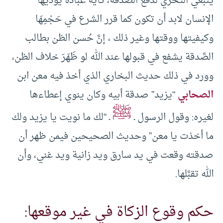
ينبغي التحري لدفع الصدقة، كأية عبادة يؤديها
الإنسان لابد أن تكون كما قرر الشرع في حَجْمِهَا
وكيفيتها ووقتها وغير ذلك ، إنَّ حُسن الظن بطالب
الصَّدقة يشفع في قبولها عند الله لو ظَهَرَ خلاف الظن،
وورد في ذلك حديث البخاري الذي أخذ فيه معن ابن
الصحابي
“يزيد” صدقة أبيه وكان ينوي إعطاءها
ﷺ
لغيره: وقول الرسول ـ
ـ “لك ما نويت يا يزيد ولك
ما أخذت يا معن” وحديث الصحيحين فيمن ظهر أن
صدقته وقعت في يد سارق ويد زانية ويد غني، وأن
الله تقبَّلها.
حكم وقوع الزكاة في غير موقعها: