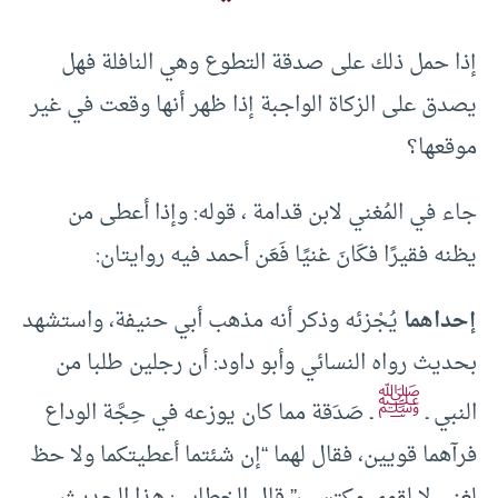
إذا حمل ذلك على صدقة التطوع وهي النافلة فهل
يصدق على الزكاة الواجبة إذا ظهر أنها وقعت في غير
موقعها؟
جاء في المُغني لابن قدامة ، قوله: وإذا أعطى من
يظنه فقيرًا فكَانَ غنيًا فَعَن أحمد فيه روايتان:
إحداهما
يُجْزئه وذكر أنه مذهب أبي حنيفة، واستشهد
بحديث رواه النسائي وأبو داود: أن رجلين طلبا من
ﷺ
النبي ـ
ـ صَدَقة مما كان يوزعه في حِجَّة الوداع
فرآهما قويين، فقال لهما “إن شئتما أعطيتكما ولا حظ