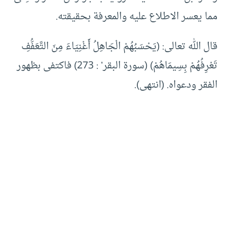
مما يعسر الاطلاع عليه والمعرفة بحقيقته.
قال الله تعالى: (يَحْسَبُهُمْ الْجَاهِلُ أَغْنِيَاءَ مِنَ التَّعَفُّفِ
تَعْرِفُهُمْ بِسِيمَاهُمْ) (سورة البقر’ : 273) فاكتفى بظهور
الفقر ودعواه. (انتهى).