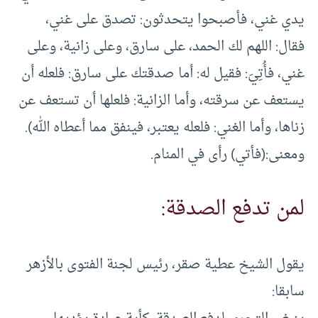
يدي غني، فأصبحوا يتحدثون: تصدق على غني،
فقال: اللهم لك الحمد، على سارق، وعلى زانية، وعلى
غني، فأُتِيَ: فقيل له: أما صدقتك على سارق: فلعله أن
يستعف عن سرقته، وأما الزانية: فلعلها أن تستعف عن
زناها، وأما الغني: فلعله يعتبر، فينفق مما أعطاه الله).
ومعنى:(فأتي) رأى في المنام.
لمن تدفع الصدقة:
يقول الشيخ عطية صقر، رئيس لجنة الفتوى بالأزهر
سابقا: