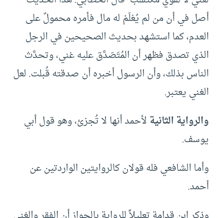
لغني لا لقوي مكتسب” قال الخطابي: هذا الحديث
أصل في أن من لم يُعْلَمْ له مال فأمره محمولٌ على
العدم، كما استشهد بحديث الصحيحين في الرجل
الذي تصدق فظهر أن المُتَصَدَّق عليه غني، وتحدَّث
الناس بذلك، وأن الرسول أخبره أن صدقته قُبلت. لعل
الغني يعتبر.
والرواية الثانية
لأحمد أنها لا تُجزئ، وهو قول أبي
يوسف.
وأما الشافعي فله قولان كالروايتين الواردتين عن
أحمد.
وذكر ابن قدامة تعليلاً للرواية بالجواز أن الفقر والغِنى