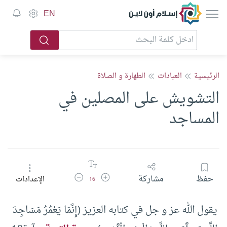
إسلام أون لاين
EN
الرئيسية
العبادات
الطهارة و الصلاة
التشويش على المصلين في
المساجد
زيادة حجم الخط
تقليل حجم الخط
حفظ
مشاركة
الإعدادات
16
يقول الله عز و جل في كتابه العزيز (إِنَّمَا يَعْمُرُ مَسَاجِدَ