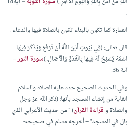
اللَّهِ مَنْ آَمَنَ بِاللَّهِ وَالْيَوْمِ الْآَخِرِ..)
سورة التوبة
– آية18
.
العمارة كما تكون بالبناء تكون بالصلاة فيها والدعاء .
قال تعالى: (فِي بُيُوتٍ أَذِنَ اللَّهُ أَنْ تُرْفَعَ وَيُذْكَرَ فِيهَا
اسْمُهُ يُسَبِّحُ لَهُ فِيهَا بِالْغُدُوِّ وَالْآَصَالِ..)
سورة النور
–
آية 36.
وفي الحديث الصحيح حدد عليه الصلاة والسلام
الغاية من إنشاء المسجد بأنها: (ذكر الله عز وجل
والصلاة و
قراءة القرآن
) ” من حديث الأعرابي الذي
بال في المسجد” – أخرجه مسلم في صحيحه-