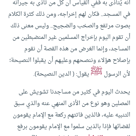
أنه يُتأذى به ففي القياس أن كل من تأذى به جيرانه
في المسجد.. فكان لهم إخراجه، ومن ذلك كثرة الكلام
بصوت مرتفع والصخب والضجيج.. وليس معنى ذلك
أن تقوم اليوم بإخراج المسلمين غير المنضبطين من
المساجد، وإنما الغرض من هذه القصة أن نقوم
بإصلاح هؤلاء وننصحهم وعليهم أن يقبلوا النصيحة؛
ﷺ
لأن الرسول
يقول: ( الدين النصيحة).
يحدث اليوم في كثير من مساجدنا تشويش على
المصلين وهو نوع من الأذى المنهي عنه والذي سبق
التنبيه عليه، فالذين فاتتهم ركعة مع الإمام يقومون
لقضائها فإذا بالذين سلموا مع الإمام يقومون برفع