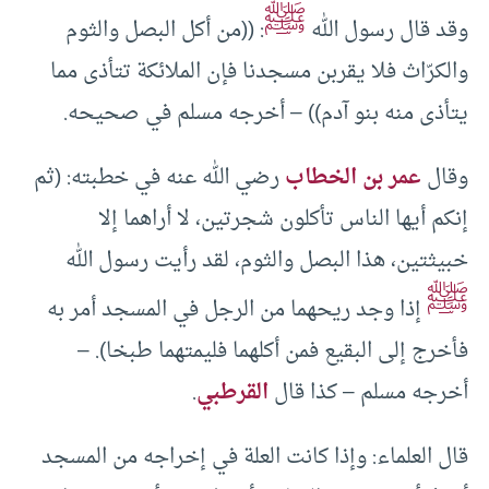
ﷺ
وقد قال رسول الله
: ((من أكل البصل والثوم
والكرّاث فلا يقربن مسجدنا فإن الملائكة تتأذى مما
يتأذى منه بنو آدم)) – أخرجه مسلم في صحيحه.
وقال
عمر بن الخطاب
رضي الله عنه في خطبته: (ثم
إنكم أيها الناس تأكلون شجرتين، لا أراهما إلا
خبيثتين، هذا البصل والثوم، لقد رأيت رسول الله
ﷺ
إذا وجد ريحهما من الرجل في المسجد أمر به
فأخرج إلى البقيع فمن أكلهما فليمتهما طبخا). –
أخرجه مسلم – كذا قال
القرطبي
.
قال العلماء: وإذا كانت العلة في إخراجه من المسجد