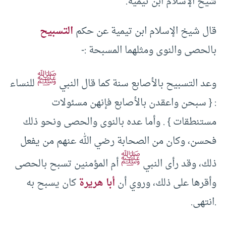
شيخ الإسلام ابن تيمية.
قال شيخ الإسلام ابن تيمية عن حكم
التسبيح
بالحصى والنوى ومثلهما المسبحة :-
ﷺ
وعد التسبيح بالأصابع سنة كما قال النبي
للنساء
: { سبحن واعقدن بالأصابع فإنهن مسئولات
مستنطقات } . وأما عده بالنوى والحصى ونحو ذلك
فحسن، وكان من الصحابة رضي الله عنهم من يفعل
ﷺ
ذلك، وقد رأى النبي
أم المؤمنين تسبح بالحصى
وأقرها على ذلك، وروي أن
أبا هريرة
كان يسبح به
.انتهى.