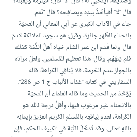
وصديقَه، أينحنِي له؟ قال “لا” قال: أفيلزَمُه ويُقَبِّله؟
قال “لا” أفيأخُذُ بيدِه ويصافِحه؟ قال “نَعم.
جاء في الآداب الكبرى عن أبي المعالي أن التحيّة
بانحناء الظّهر جائزة، وقيل: هو سجود الملائكة لآدمَ،
قال: ولما قَدم ابن عمر الشام حّياه أهلُ الذِّمّة كذلك
فلم يَنهَهُم. وقال: هذا تعظيم للمُسلمين. ولعلّ مرادَه
بالجواز عدم الحُرمة، فلا يُنافِي الكراهةَ، قاله
السفاريني في كتابه “غذاء الألباب ج 1 ص 286”.
يُؤخَذ من الحديث وما قاله العلماء أن التحيّة
بالانحناء غير مرغوب فيها، وأقلُّ درجة ذلك هو
الكَراهة، لعدم لِياقتِه بالمُسلم الكَريم العزيز بإيمانِه
باللهِ تعالى، وقد تَدخُلُ النِّيّة في تكييف الحكم، فإن