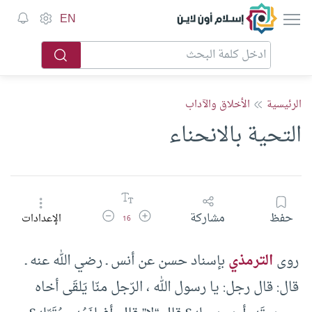
إسلام أون لاين
EN
الرئيسية
الأخلاق والآداب
التحية بالانحناء
زيادة حجم الخط
تقليل حجم الخط
حفظ
مشاركة
الإعدادات
16
روى
الترمذي
بإسناد حسن عن أنس ـ رضي الله عنه ـ
قال: قال رجل: يا رسول الله ، الرّجل منّا يَلقَى أخاه