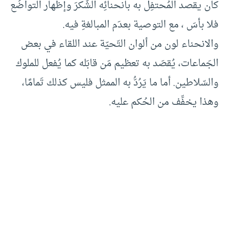
كان يقصد المُحتفِل به بانحنائِه الشُّكرَ وإظهار التواضُع
فلا بأسَ ، مع التوصية بعدَم المبالغةِ فيه.
والانحناء لون من ألوان التّحيّة عند اللقاء في بعض
الجَماعات، يُقصَد به تعظيم مَن قابَله كما يُفعل للملوك
والسّلاطين. أما ما يَرُدُّ به الممثل فليس كذلك تَمامًا،
وهذا يخفِّف من الحُكم عليه.