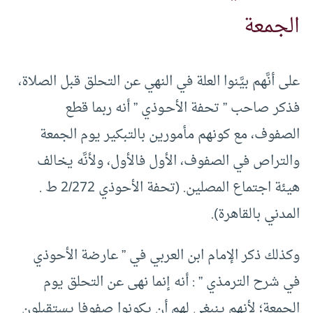
الجمعة
على أنَّهم بيَّنوا العلة في النهي عن التحلق قبل الصلاة،
فذكر صاحب ” تحفة الأحـوذي ” أنه ربما قطع
الصفوف، مع كونهم مأمورين بالتبكير يوم الجمعة
والتراص في الصفوف، الأول فالأول، ولأنَّه يخالف
هيئة اجتماع المصلين. (تحفة الأحوذي 2/272 ط .
المدني بالقاهرة).
وكذلك ذكر الإمام ابن العربي في ” عارضة الأحوذي
في شرح الترمذي ” : أنه إنما نهى عن التحلق يوم
الجمعة؛ لأنهم ينبغي لهم أن يكونوا صفوفا يستقبلون