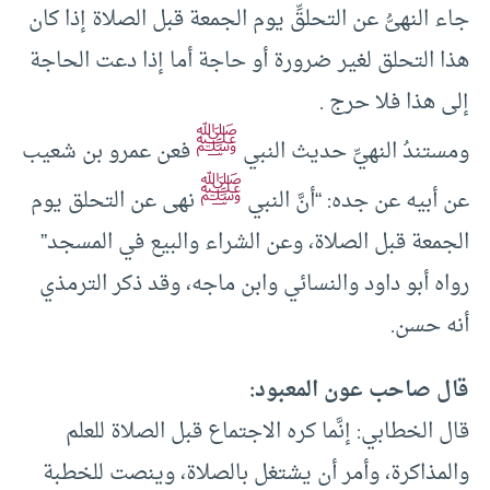
جاء النهىُّ عن التحلقِّ يوم الجمعة قبل الصلاة إذا كان
هذا التحلق لغير ضرورة أو حاجة أما إذا دعت الحاجة
إلى هذا فلا حرج .
ﷺ
ومستندُ النهيِّ حديث النبي
فعن عمرو بن شعيب
ﷺ
عن أبيه عن جده: “أنَّ النبي
نهى عن التحلق يوم
الجمعة قبل الصلاة، وعن الشراء والبيع في المسجد”
رواه أبو داود والنسائي وابن ماجه، وقد ذكر الترمذي
أنه حسن.
قال صاحب عون المعبود:
قال الخطابي: إنَّما كره الاجتماع قبل الصلاة للعلم
والمذاكرة، وأمر أن يشتغل بالصلاة، وينصت للخطبة