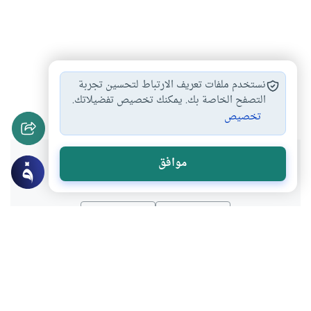
غسل الجمعة حكمه…
آداب يوم الجمعة…
#
#
نستخدم ملفات تعريف الارتباط لتحسين تجربة
البيع عند أذان…
أحكام خطبة الجمعة
التصفح الخاصة بك. يمكنك تخصيص تفضيلاتك.
#
#
تخصيص
هل انتفعت بهذا المحتوى؟
موافق
نعم
لا
موضوعات ذات صلة