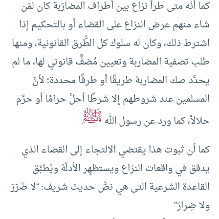
كما أنّه متى طرأ نزاع بين أطراف المضارَبة كان لمَن
شاء منهم عرض النزاع على القضاء أو بالتحكيم إذا
اشترط ذلك، وكان له سلوك كل الطُّرق القانونية، ومنها
طلب تصفية المضاربة وتعيين مُصَفٍّ قانوني لها، ما لم
يحدِّد صك المضاربة طريقًا أو طرقًا محددة؛ لأنَّ
المسلمين عند شروطهم إلا شرطًا أحلَّ حرامًا أو حرَّم
ﷺ
حلالاً، كما ورد عن رسول الله
.
كما أن ثبوت هذا يقتضي الالتجاء إلى القضاء الذي
يدقق في واقعات النزاع ويستظهِر الأدلّة ويُطبِّق
القاعدة الشرعية التى هي نصُّ حديث شريف: “لا ضَرَرَ
ولا ضِرارَ”