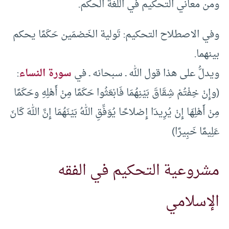
ومن معاني التحكيم في اللُّغة الحكم.
وفي الاصطلاح التحكيم: تَولية الخَصْمَين حَكَمًا يحكم
بينهما.
ويدلُّ على هذا قول الله ـ سبحانه ـ في
سورة النساء
:
(وإِنْ خِفْتُمْ شِقَاقَ بَيْنِهُمَا فَابْعَثُوا حَكَمًا مِنْ أَهْلِهِ وحَكَمًا
مِنْ أَهْلِهَا إِنْ يُرِيدَا إِصْلاحًا يُوَفِّقِ اللهُ بَيْنَهُمَا إِنَّ اللهَ كَانَ
عَلِيمًا خَبِيرًا)
مشروعية التحكيم في الفقه
الإسلامي