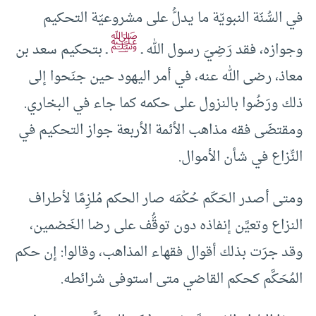
في السُّنّة النبويّة ما يدلُّ على مشروعيّة التحكيم
ﷺ
وجوازه، فقد رَضِيَ رسول الله ـ
ـ بتحكيم سعد بن
معاذ، رضى الله عنه، في أمر اليهود حين جنَحوا إلى
ذلك ورَضُوا بالنزول على حكمه كما جاء في البخاري.
ومقتضَى فقه مذاهب الأئمة الأربعة جواز التحكيم في
النِّزاع في شأن الأموال.
ومتى أصدر الحَكَم حُكْمَه صار الحكم مُلزِمًا لأطراف
النزاع وتعيَّن إنفاذه دون توقُّف على رضا الخَصْمين،
وقد جرَت بذلك أقوال فقهاء المذاهب، وقالوا: إن حكم
المُحَكَّم كحكم القاضي متى استوفى شرائطه.