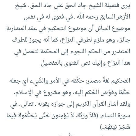
يرى فضيلة الشيخ جاد الحق علي جاد الحق ـ شيخ
الأزهر السابق رحمه الله ـ في فتوى له في نفس
موضوع السائل أن موضوع التحكيم في عقد المضاربة
جائز ، وهو ملزم لطرفي النزاع، كما أنه يجوز للطرف
المتضرر من الحكم اللجوء إلى المحكمة لتفصل في
هذا النزاع وإليك نص الفتوى بالتفصيل
التحكيم لغةً مصدر: حكَّمَه في الأمر والشّيء أيْ جعله
حَكَمًا وفوَّض الحُكم إليه، وهو مشروع في الإسلام،
ولقد أشار القرآن الكريم إلى جوازه بقوله ـ تعالى ـ في
سورة النساء: (فَلاَ ورَبِّكَ لاَ يُؤمِنونَ حَتَّى يُحَكِّمُوكَ فِيمَا
شَجَرَ بَيْنَهُمْ..)