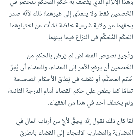
وهذا الإلزام الذي يتَّصف به حُكم المحكَّم ينحصر في
الخَصمين فقط ولا يتعدَّى إلى غيرهما؛ ذلك لأنّه صدر
بحقهما عن ولاية شرعية خاصّة نشأت عن اختيارهما
الحَكَم المُحَكَّم في النزاع فيما بينهما.
وتُجيز نصوص الفقه لمَن لم يَرضَ بالحكم من
الخَصمين أن يرفع الأمر إلى القضاء، وللقضاء أن يُقِرَّ
حُكم المحكَّم، أو نقضه في نِطاق الأحكام الصحيحة
تمامًا كما يطعن على حكم القضاء أمام الدرجة الثانية،
ولم يختلف أحد في هذا من الفقهاء.
لمّا كان ذلك نقول إنّه يحِقِّ لأيٍّ من أرباب المال في
المضاربة والمضارب الالتجاء إلى القضاء بالطرق