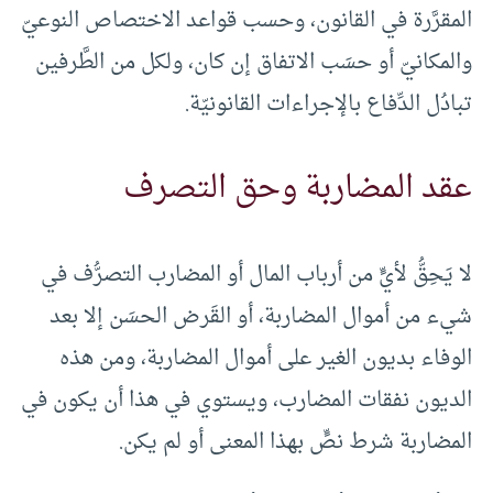
المقرَّرة في القانون، وحسب قواعد الاختصاص النوعيّ
والمكانيّ أو حسَب الاتفاق إن كان، ولكل من الطَّرفين
تبادُل الدِّفاع بالإجراءات القانونيّة.
عقد المضاربة وحق التصرف
لا يَحِقُّ لأيٍّ من أرباب المال أو المضارب التصرُّف في
شيء من أموال المضاربة، أو القَرض الحسَن إلا بعد
الوفاء بديون الغير على أموال المضاربة، ومن هذه
الديون نفقات المضارب، ويستوي في هذا أن يكون في
المضاربة شرط نصٍّ بهذا المعنى أو لم يكن.