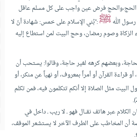
 الحج،والحج فرض عين واجب على كل مسلم عاقل
ﷺ
 رسول الله
:”بُني الإسلام على خمس: شهادة أنّ لا
إيتاء الزكاة وصوم رمضان، وحج البيت لمن استطاع إليه
لحاجة، وبعضهم كرهه لغير حاجة، وقالوا: يستحب أن
و قراءة القرآن أو أمراً بمعروف، أو نهياً عن منكر، أو
ل البيت مثل الصلاة إلا أنكم تتكلمون فيه، فمن تكلم
 الكلام عبر هاتف نقـــال فهو ـ لا ريب ـ داخل في
صة أن المخاطب على الطرف الآخر لا يستشعر الموقف،
.