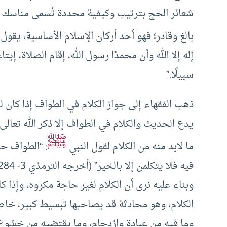
شعائر الحج بترتيب وكيفية محددة تُسمى مناسك
بالغ وقادر؛ فهو أحد أركان الإسلام الأساسية، يقول
إله إلا الله وأن محمدًا رسول الله، إقام الصلاة، 
سبيلًا.”
ذهب الفقهاء إلى جواز الكلام في الطواف إذا كان 
يدع الحديث والكلام في الطواف إلا ذكر الله تعالى، أ
ﷺ
ما لابد منه من الكلام لقول النبي
: “الطواف حو
فيه فلا يتكلمن إلا بالخير” (أخرجه الترمذي 3- 284).
وبناء عليه نرى أن الكلام لغير حاجة مكروه، وإذا كان
الكلام، وهو محادثة قد يصاحبها تبسيط كبير، خا
وما فيه من عبادة وازدحام، وما يقتضيه من خشوع