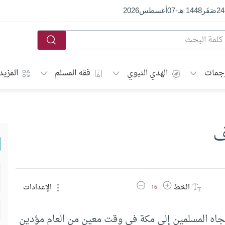
24
صَفَر
1448 هـ
-
07
أغسطس
2026
جمات
الهدي النبوي
فقه المسلم
المزيد
ف
زيادة حجم الخط
تقليل حجم الخط
الخط
الإعدادات
16
تجاه المسلمين إلى مكة في وقت معين من العام مؤدين