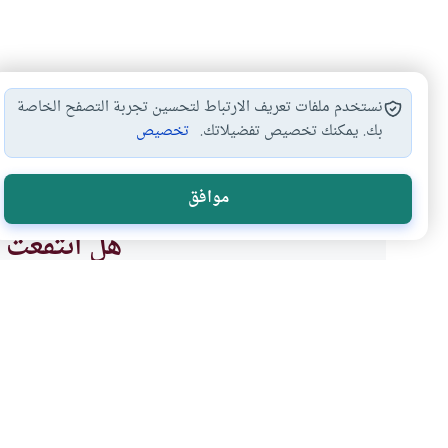
نستخدم ملفات تعريف الارتباط لتحسين تجربة التصفح الخاصة
بك. يمكنك تخصيص تفضيلاتك.
تخصيص
محظورات الحج
أحكام العمرة والحج
الطواف من غير…
#
#
#
موافق
هل انتفعت ب
نعم
موضوعات ذات صلة