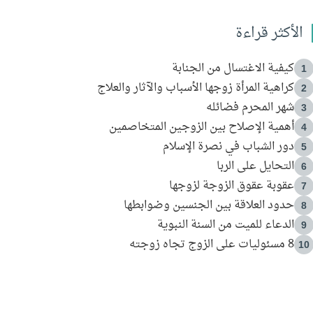
الأكثر قراءة
كيفية الاغتسال من الجنابة
1
كراهية المرأة زوجها الأسباب والآثار والعلاج
2
شهر المحرم فضائله
3
أهمية الإصلاح بين الزوجين المتخاصمين
4
دور الشباب في نصرة الإسلام
5
التحايل على الربا
6
عقوبة عقوق الزوجة لزوجها
7
حدود العلاقة بين الجنسين وضوابطها
8
الدعاء للميت من السنة النبوية
9
8 مسئوليات على الزوج تجاه زوجته
10