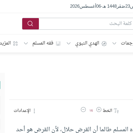
س
23
صَفَر
1448 هـ
-
06
أغسطس
2026
جمات
الهدي النبوي
فقه المسلم
المزيد
زيادة حجم الخط
تقليل حجم الخط
الخط
الإعدادات
16
لمسلم طالما أن القرض حلال، لأن القرض هو أحد