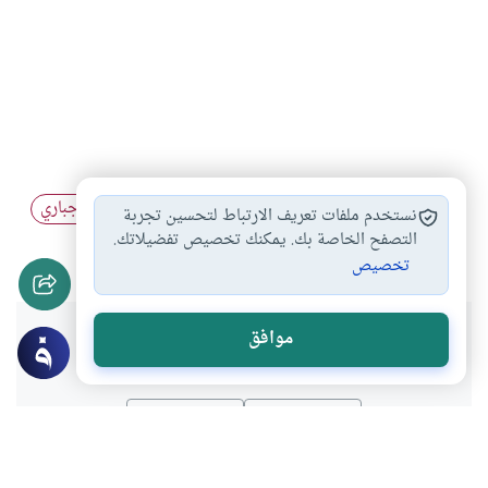
التأمين الاختياري
الموقف الشرعي من…
التأمين الإجباري
#
#
#
نستخدم ملفات تعريف الارتباط لتحسين تجربة
التأمين التجاري في…
التصفح الخاصة بك. يمكنك تخصيص تفضيلاتك.
#
تخصيص
هل انتفعت بهذا المحتوى؟
موافق
نعم
لا