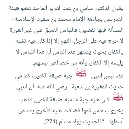
يقول الدكتور سامي بن عبد العزيز الماجد عضو هيئة
التدريس بجامعة الإمام محمد بن سعود الإسلامية:-
المسألة فيها تفصيل: فاللباس الضيق على غير العورة
لا حرج فيه على الرجل، اللهم إلا إذا كان فيه تشبه
بالكفار، بحيث يشتهر عند الناس أن هذا اللباس لا
يلبسه إلا الكفار، وأنه من خصائص لبسهم.
ﷺ
فقد لبس النبي –
- جبة ضيقة الكمين، كما في
حديث المغيرة بن شعبة –رضي الله عنه- أن النبي –
ﷺ
- كان عليه جبة شامية ضيقة الكمين فذهب
يخرج يده من كمها فضاقت عليه فأخرج يده من
أسفلها…” الحديث رواه مسلم (274).