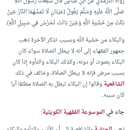
رواه الترمذي عَنْ ابْنِ عَبَّاسٍ قَالَ سَمِعْتُ رَسُولَ اللَّهِ
صَلَّى اللَّهُ عَلَيْهِ وَسَلَّمَ يَقُولُ (عَيْنَانِ لَا تَمَسُّهُمَا النَّارُ عَيْنٌ
بَكَتْ مِنْ خَشْيَةِ اللَّهِ وَعَيْنٌ بَاتَتْ تَحْرُسُ فِي سَبِيلِ اللَّهِ).
والبكاء من خشية الله وبسبب تذكر الآخرة ذهب
جمهور الفقهاء إلى أنه لا يبطل الصلاة سواء كان
البكاء بصوت أو دونه، وكذلك البكاء والتأوه إذا كان
بسبب مرض فإنه لا يبطل الصلاة، وخالف في ذلك
الشافعية
وقالوا إن البكاء تبطل به الصلاة مطلقا أيا
كان سببه..
جاء في
الموسوعة الفقهية الكويتية
:
ذهب
الحنفية
والشافعية إلى أن الأنين والتأوه والبكاء