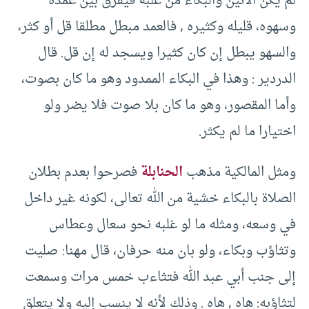
لم يكن الأنين والبكاء من غلبة فيفرق بين عمده
وسهوه، قليله وكثيره , فالعمد مبطل مطلقا قل أو كثر،
والسهو يبطل إن كان كثيرا ويسجد له إن قل. قال
الدردير : وهذا في البكاء الممدود وهو ما كان بصوت،
وأما المقصور، وهو ما كان بلا صوت فلا يضر ولو
اختيارا ما لم يكثر.
ومثل المالكية مذهب
الحنابلة
فصرحوا بعدم بطلان
الصلاة بالبكاء خشية من الله تعالى، لكونه غير داخل
في وسعه، ومثله ما لو غلبه نحو سعال وعطاس
وتثاؤب وبكاء، ولو بان منه حرفان، قال مهنا: صليت
إلى جنب أبي عبد الله فتثاءب خمس مرات وسمعت
لتثاؤبه: هاه , هاه . وذلك لأنه لا ينسب إليه ولا يتعلق