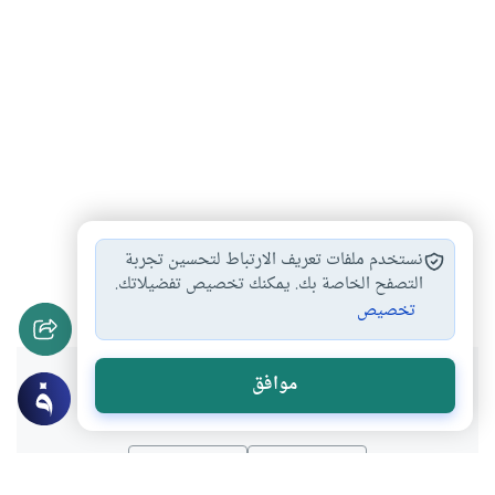
التعاملات مع البنوك…
البنوك الإسلامية والربوية
#
#
نستخدم ملفات تعريف الارتباط لتحسين تجربة
الأفتراء على البنوك…
صناديق الاستثمار في…
التصفح الخاصة بك. يمكنك تخصيص تفضيلاتك.
#
#
تخصيص
هل انتفعت بهذا المحتوى؟
موافق
نعم
لا