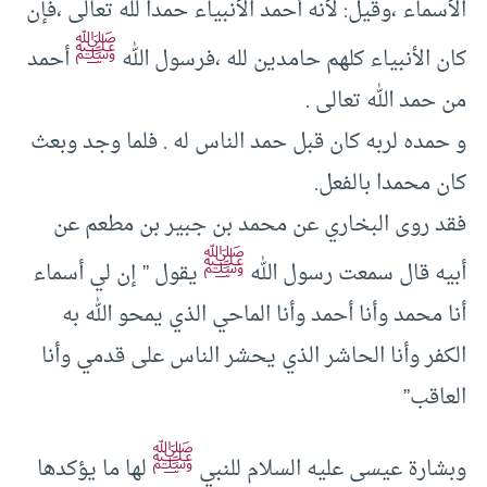
الأسماء ،وقيل: لأنه أحمد الأنبياء حمدا لله تعالى ،فإن
ﷺ
كان الأنبياء كلهم حامدين لله ،فرسول الله
أحمد
من حمد الله تعالى .
و حمده لربه كان قبل حمد الناس له . فلما وجد وبعث
كان محمدا بالفعل.
فقد روى البخاري عن محمد بن جبير بن مطعم عن
ﷺ
أبيه قال سمعت رسول الله
يقول ” إن لي أسماء
أنا محمد وأنا أحمد وأنا الماحي الذي يمحو الله به
الكفر وأنا الحاشر الذي يحشر الناس على قدمي وأنا
العاقب”
ﷺ
وبشارة عيسى عليه السلام للنبي
لها ما يؤكدها