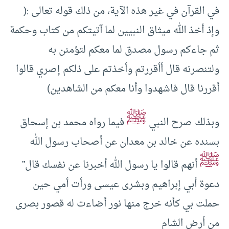
في القرآن في غير هذه الآية، من ذلك قوله تعالى :(
وإذ أخذ الله ميثاق النبيين لما آتيتكم من كتاب وحكمة
ثم جاءكم رسول مصدق لما معكم لتؤمنن به
ولتنصرنه قال أأقررتم وأخذتم على ذلكم إصري قالوا
أقررنا قال فاشهدوا وأنا معكم من الشاهدين)
ﷺ
وبذلك صرح النبي
فيما رواه محمد بن إسحاق
بسنده عن خالد بن معدان عن أصحاب رسول الله
ﷺ
أنهم قالوا يا رسول الله أخبرنا عن نفسك قال”
دعوة أبي إبراهيم وبشرى عيسى ورأت أمي حين
حملت بي كأنه خرج منها نور أضاءت له قصور بصرى
من أرض الشام