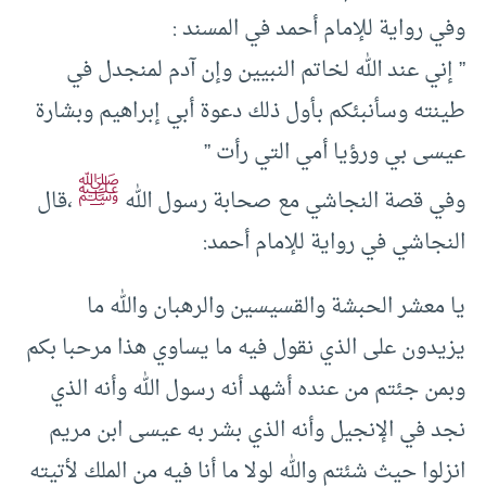
وفي رواية للإمام أحمد في المسند :
” إني عند الله لخاتم النبيين وإن آدم لمنجدل في
طينته وسأنبئكم بأول ذلك دعوة أبي إبراهيم وبشارة
عيسى بي ورؤيا أمي التي رأت ”
ﷺ
وفي قصة النجاشي مع صحابة رسول الله
،قال
النجاشي في رواية للإمام أحمد:
يا معشر الحبشة والقسيسين والرهبان والله ما
يزيدون على الذي نقول فيه ما يساوي هذا مرحبا بكم
وبمن جئتم من عنده أشهد أنه رسول الله وأنه الذي
نجد في الإنجيل وأنه الذي بشر به عيسى ابن مريم
انزلوا حيث شئتم والله لولا ما أنا فيه من الملك لأتيته