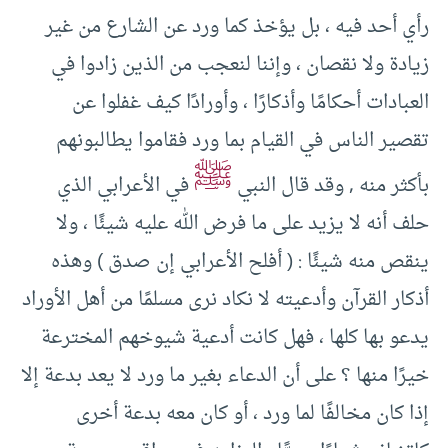
رأي أحد فيه ، بل يؤخذ كما ورد عن الشارع من غير
زيادة ولا نقصان ، وإننا لنعجب من الذين زادوا في
العبادات أحكامًا وأذكارًا ، وأورادًا كيف غفلوا عن
تقصير الناس في القيام بما ورد فقاموا يطالبونهم
ﷺ
بأكثر منه , وقد قال النبي
في الأعرابي الذي
حلف أنه لا يزيد على ما فرض الله عليه شيئًا ، ولا
ينقص منه شيئًا : ( أفلح الأعرابي إن صدق ) وهذه
أذكار القرآن وأدعيته لا نكاد نرى مسلمًا من أهل الأوراد
يدعو بها كلها ، فهل كانت أدعية شيوخهم المخترعة
خيرًا منها ؟ على أن الدعاء بغير ما ورد لا يعد بدعة إلا
إذا كان مخالفًا لما ورد ، أو كان معه بدعة أخرى