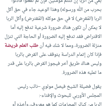
بقي من الربا إن كنتم مؤمنين. فإن لم تفعلوا فأذنوا
بحرب من الله ورسوله) وهذا الوعيد جاء في حق آكل
الربا (المُقرِض) لا في حق موكله (المُقترض) وأكل الربا
لا يمكن أن تكون هناك ضرورة شرعية تدفع إليه أما
الاقتراض فقد تدفع إليه الضرورة أو الحاجة التي تنزل
منزلة الضرورة، ومما لا شك فيه أن
طلب العلم فريضة
فإذا كان إتمام الدراسة يتوقف على القرض بالربا
وليس هناك طريق آخر فيجوز القرض بالربا على قدر
ما تمليه هذه الضرورة.
يقول فضيلة الشيخ فيصل مولوي –نائب رئيس
المجلس الأوربي للبحوث والإفتاء-:
الربا من كبائر المحرّمات كما هو معروف، وأخذه أو