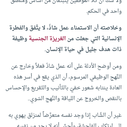
ولا شكَّ أن كلا الموقفين ينبثقان من أساس ومنطلق
واحد في الحكم‏.‏
وخلاصته أن الاستمناء عمل شاذّ‏،‏ لا يتَّفق والفطرة
الإنسانية التي جعلت من
الغريزة الجنسية
وظيفة
ذات هدف جليل في حياة الإنسان‏.
ومن أوضح الأدلة على أنه عمل شاذّ فعلاً وخارج عن
النَّهج الوظيفي المرسوم‏،‏ أن الذي يقع في أسر هذه
العادة ينتابه شعور خفيّ بالتّأنيب والتّقريع والإحساس
بالنقص والخروج عن اللياقة والنَّهج السّوي‏.‏‏.‏
غير أن الشّاب إذا وجد نفسه متعرِّضاً لمنزلق يهوي به
إلى ارتكاب الفاحشة‏،‏ وأحسَّ أنه لا يجد من نفسه