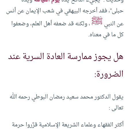
وحديث : “يجيء الناكح يده
يوم القيامة
ويده
حبلى”، فقد أخرجه البيهقي في شعب الإيمان عن أنس
ﷺ
عن النبي
، ولكنه قد ضعفه أهل العلم، وضعفوا
كل ما في معناه.
هل يجوز ممارسة العادة السرية عند
الضرورة:
يقول الدكتور محمد سعيد رمضان البوطي رحمه الله
تعالى :
أكثر الفقهاء وعلماء الشريعة الإسلامية قرَّروا حرمة