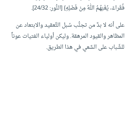
فُقَراءَ‏،‏ يُغْنِهُمُ اللهُ مِنْ فَضْلِهِ‏}‏ ‏[‏النُّور‏:‏ 24/32‏]‏‏.‏
على أنه لا بدَّ من تجنُّب سُبل التَّعقيد والابتعاد عن
المظاهر والقيود المرهقة‏.‏ وليكن أولياء الفتيات عوناً
للشّباب على السَّعي في هذا الطريق‏.‏