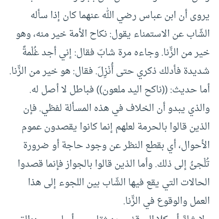
يروى أن ابن عباس رضي الله عنهما كان إذا سأله
الشّاب عن الاستمناء يقول‏:‏ نكاح الأمة خير منه‏،‏ وهو
خير من الزِّنا‏.‏ وجاءه مرة شابّ فقال‏:‏ إني أجد غُلْمةً
شديدة فأدلك ذكري حتى أُنْزِلَ‏.‏ فقال‏:‏ هو خير من الزِّنا‏.‏
أما حديث‏:‏ ‏(‏‏(‏ناكح اليد ملعون‏)‏‏)‏ فباطل لا أصل له‏.‏
والذي يبدو أن الخلاف في هذه المسألة لفظي‏.‏ فإن
الذين قالوا بالحرمة لعلهم إنما كانوا يقصدون عموم
الأحوال‏،‏ أي بقطع النظر عن وجود حاجة أو ضرورة
تُلْجئُ إلى ذلك‏.‏ وأما الذين قالوا بالجواز فإنما قصدوا
الحالات التي يقع فيها الشّاب بين اللجوء إلى هذا
العمل والوقوع في الزِّنا‏.‏