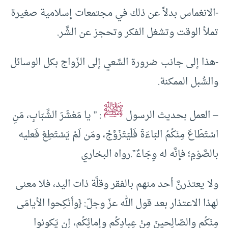
-الانغماس بدلاً عن ذلك في مجتمعات إسلامية صغيرة
تملأ الوقت وتشغل الفكر وتحجز عن الشَّر‏.‏
-هذا إلى جانب ضرورة السَّعي إلى الزّواج بكل الوسائل
والسُّبل الممكنة‏.‏
ﷺ
– العمل بحديث الرسول
: ” يا مَعْشَرَ الشَّبَابِ، مَنِ
اسْتَطَاعَ مِنْكُمُ البَاءَةَ فَلْيَتَزَوَّجْ، ومَن لَمْ يَسْتَطِعْ فَعليه
بالصَّوْمِ؛ فإنَّه له وِجَاءٌ”.رواه البخاري
ولا يعتذرنَّ أحد منهم بالفقر وقلَّة ذات اليد‏،‏ فلا معنى
لهذا الاعتذار بعد قول الله عزّ وجلّ‏:‏ ‏{‏وأنْكِحوا الأيامَى
مِنْكُم والصّالِحينَ مِنْ عِبادِكُم وإمائِكُم‏،‏ إن يَكونوا