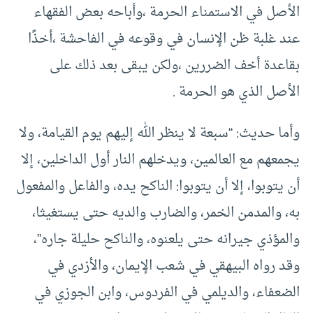
الأصل في الاستمناء الحرمة ،وأباحه بعض الفقهاء
عند غلبة ظن الإنسان في وقوعه في الفاحشة ،أخذًا
بقاعدة أخف الضررين ،ولكن يبقى بعد ذلك على
الأصل الذي هو الحرمة .
وأما حديث: “سبعة لا ينظر الله إليهم يوم القيامة، ولا
يجمعهم مع العالمين، ويدخلهم النار أول الداخلين، إلا
أن يتوبوا، إلا أن يتوبوا: الناكح يده، والفاعل والمفعول
به، والمدمن الخمر، والضارب والديه حتى يستغيثا،
والمؤذي جيرانه حتى يلعنوه، والناكح حليلة جاره”،
وقد رواه البيهقي في شعب الإيمان، والأزدي في
الضعفاء، والديلمي في الفردوس، وابن الجوزي في