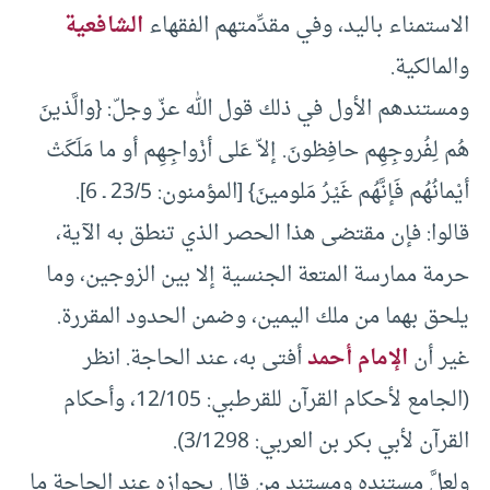
الاستمناء باليد‏،‏ وفي مقدِّمتهم الفقهاء
الشافعية
والمالكية‏.‏
ومستندهم الأول في ذلك قول الله عزّ وجلّ‏:‏ ‏{‏والَّذينَ
هُم لِفُروجِهِم حافِظونَ‏.‏ إلاّ عَلى أزْواجِهِم أو ما مَلَكَتْ
أيْمانُهُم فَإنَّهُم غَيْرُ مَلومينَ‏}‏ ‏[‏المؤمنون‏:‏ 23/5 ـ 6‏]‏‏.‏
قالوا‏:‏ فإن مقتضى هذا الحصر الذي تنطق به الآية‏،‏
حرمة ممارسة المتعة الجنسية إلا بين الزوجين‏،‏ وما
يلحق بهما من ملك اليمين‏،‏ وضمن الحدود المقررة‏.‏
غير أن
الإمام أحمد
أفتى به‏،‏ عند الحاجة‏.‏ انظر
‏(‏الجامع لأحكام القرآن للقرطبي‏:‏ 12/105‏،‏ وأحكام
القرآن لأبي بكر بن العربي‏:‏ 3/1298‏)‏‏.‏
ولعلَّ مستنده ومستند من قال بجوازه عند الحاجة ما