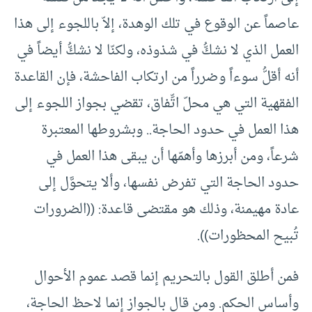
عاصماً عن الوقوع في تلك الوهدة‏،‏ إلاّ باللجوء إلى هذا
العمل الذي لا نشكُّ في شذوذه‏،‏ ولكنّا لا نشكُّ أيضاً في
أنه أقلُّ سوءاً وضرراً من ارتكاب الفاحشة‏،‏ فإن القاعدة
الفقهية التي هي محلّ اتِّفاق‏،‏ تقضي بجواز اللجوء إلى
هذا العمل في حدود الحاجة‏.‏‏.‏ وبشروطها المعتبرة
شرعاً‏،‏ ومن أبرزها وأهمّها أن يبقى هذا العمل في
حدود الحاجة التي تفرض نفسها‏،‏ وألا يتحوَّل إلى
عادة مهيمنة‏،‏ وذلك هو مقتضى قاعدة‏:‏ ‏(‏‏(‏الضرورات
تُبيح المحظورات‏)‏‏)‏‏.‏
فمن أطلق القول بالتحريم إنما قصد عموم الأحوال
وأساس الحكم‏.‏ ومن قال بالجواز إنما لاحظ الحاجة‏،‏