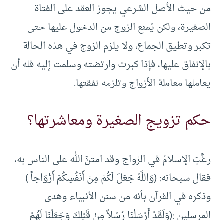
من حيث الأصل الشرعي يجوز العقد على الفتاة
الصغيرة، ولكن يُمنع الزوج من الدخول عليها حتى
تكبر وتطيق الجماع، ولا يلزم الزوج في هذه الحالة
بالإنفاق عليها، فإذا كبرت وارتضته وسلمت إليه فله أن
يعاملها معاملة الأزواج وتلزمه نفقتها.
حكم تزويج الصغيرة ومعاشرتها؟
رغَّبَ الإسلامُ في الزواج وقد امتنَّ الله على الناس به،
فقال سبحانه: (وَاللَّهُ جَعَلَ لَكُمْ مِنْ أَنْفُسِكُمْ أَزْوَاجاً )
وذكره في القرآن بأنه من سنن الأنبياء وهدى
المرسلين :(وَلَقَدْ أَرْسَلْنَا رُسُلاً مِنْ قَبْلِكَ وَجَعَلْنَا لَهُمْ