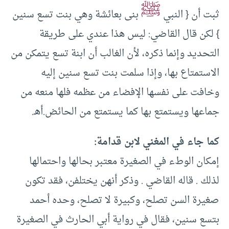
ﷺ
ثبت أن { النبي
بنى بعائشة وهي بنت تسع سنين
} لكن قال القاضي: ليس هذا عندي على طريقة
التحديد وإنما ذكره، لأن الغالب أن ابنة تسع يتمكن من
الاستمتاع بها، وإذا سلمت بنت تسع سنين إليه
وخافت على نفسها الإفضاء من عظمه فلها منعه من
جماعها ويستمتع بها كما يستمتع من الحائض.أهـ.
كما جاء في المغني لابن قدامة:
إمكان الوطء في الصغيرة معتبر بحالها واحتمالها
لذلك . قاله القاضي . وذكر أنهن يختلفن، فقد تكون
صغيرة السن تصلح، وكبيرة لا تصلح، وحده أحمد
بتسع سنين، فقال في رواية أبي الحارث في الصغيرة