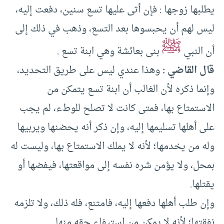
يطلبها زوجها : فإن أتى عليها تسع سنين، دفعت إليه،
ليس لهم أن يحبسوها بعد التسع، وذهب في ذلك إلى
ﷺ
أن النبي
بنى بعائشة وهي ابنة تسع .
قال القاضي :
وهذا عندي ليس على طريق التحديد،
وإنما ذكره لأن الغالب أن ابنة تسع يتمكن من
الاستمتاع بها، فمتى كانت لا تصلح للوطء، لم يجب
على أهلها تسليمها إليه، وإن ذكر أنه يحضنها ويربيها
وله من يخدمها؛ لأنه لا يملك الاستمتاع بها، وليست له
بمحل، ولا يؤمن شره نفسه إلى مواقعتها، فيفضها أو
يقتلها.
وإن طلب أهلها دفعها إليه، فامتنع، فله ذلك، ولا تلزمه
نفقتها؛ لأنه لا يمكن من استيفاء حقه منها .