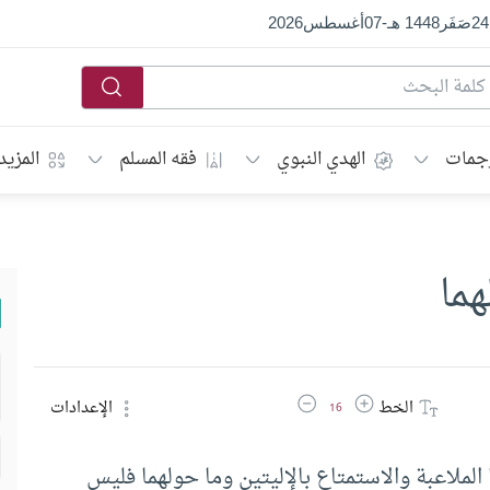
24
صَفَر
1448 هـ
-
07
أغسطس
2026
جمات
الهدي النبوي
فقه المسلم
المزيد
هما
زيادة حجم الخط
تقليل حجم الخط
الخط
الإعدادات
16
 الملاعبة والاستمتاع بالإليتين وما حولهما فليس