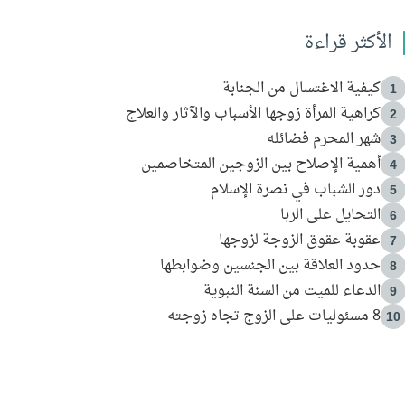
الأكثر قراءة
كيفية الاغتسال من الجنابة
1
كراهية المرأة زوجها الأسباب والآثار والعلاج
2
شهر المحرم فضائله
3
أهمية الإصلاح بين الزوجين المتخاصمين
4
دور الشباب في نصرة الإسلام
5
التحايل على الربا
6
عقوبة عقوق الزوجة لزوجها
7
حدود العلاقة بين الجنسين وضوابطها
8
الدعاء للميت من السنة النبوية
9
8 مسئوليات على الزوج تجاه زوجته
10