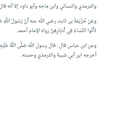
والترمذي والنسائي وابن ماجه وأبو داود إلا أنه ق
وعَنْ خُزَيْمَةَ بن ثابت رضي الله عنه أَنَّ رَسُولَ اللَّهِ صَلَّى الل
تَأْتُوا النِّسَاءَ فِي أَدْبَارِهِنَّ رواه الإمام أحمد.
وعن ابن عباس قال : قال رسول الله صَلَّى اللَّهُ عَلَيْهِ
أخرجه ابن أبي شيبة والترمذي وحسنه.