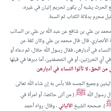
ضع الحرث يشبه أن يكون تحريم إتيان في غيره،
قبل محرم بدلالة الكتاب ثم السنة.
 محمد بن علي بن شافع عن عبد الله بن علي بن السائب
الأنصاري، قال: قال محمد بن علي وكان ثقة عن
لنساء في أدبارهن، فقال رسول الله حلال، ثم دعاه أو
ي أي الخرزتين، أو في الخصفتين، أما دبرها في قبلها
 من الحق، لا تأتوا النساء في أدبارهن
.
لإليتين وجميع الجسد فلا بأس به إن شاء الله تعالى.
ﷺ
ال رسول الله
: ( من أتى حائضا، أو امرأة في
). صححه الشيخ
الألباني
، وقال: رواه أحمد