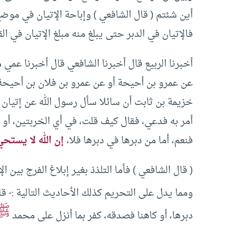
أين شئتم ( قال الشافعي ) وإباحة الإتيان في مو
فالإتيان في الدبر حتى يبلغ منه مبلغ الإتيان في ال
أخبرنا الربيع قال أخبرنا الشافعي قال أخبرنا عمي
عن عمرو بن أحيحة أو عن عمرو بن فلان بن أحيحة 
خزيمة بن ثابت أن سائلا سأل رسول الله عن إتيان ا
أمر به فدعي، فقال كيف قلت، في أي الخربتين، أو ف
فنعم، أما من دبرها في دبرها فلا،
إن الله لا يستحي
( قال الشافعي ) فأما التلذذ بغير إبلاغ الفرج بين ا
ومما يدل على التحريم كذلك الأحاديث التالية :- ق
ﷺ
دبرها، أو كاهنا فصدقه، كفر بما أنزل على محمد