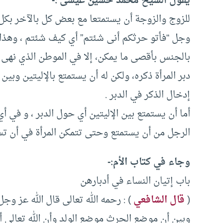
يقول الشيخ محمد حسين عيسى :-
للزوج والزوجة أن يستمتعا مع بعض كل بالآخر بكل 
وجل “فأتو حرثكم أنى شئتم” أي كيف شئتم ، وهذا من
بالجنس بأقصى ما يمكن، إلا في الموطن الذي نهى ا
دبر المرأة ذكره، ولكن له أن يستمتع بالإليتين وبي
إدخال الذكر في الدبر .
أما أن يستمتع بين الإليتين أي حول الدبر ، و في 
الرجل من أن يستمتع وحتى تتمكن المرأة في أن تست
وجاء في كتاب الأم:-
باب إتيان النساء في أدبارهن
(
قال الشافعي
) : رحمه الله تعالى قال الله عز وج
وبين أن موضع الحرث موضع الولد وأن الله تعالى أ