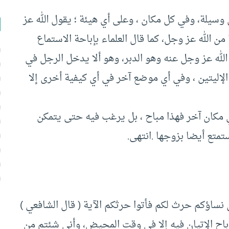
وسيلة، وفي كل مكان ، وعلى أي هيئة ؛ يقول الله عز
 الله عز وجل، كما قال العلماء بإباحة الاستماع
لله عز وجل عنه وهو الدبر، وهو ألا يدخل الرجل في
ن الإليتين ، وفي أي موضع آخر في أي كيفية أخرى إلا
أي مكان آخر فهذا مباح ، بل يرغب فيه حتى يتمكن
متع أيضا بزوجها .انتهى.
ل نساؤكم حرث لكم فأتوا حرثكم الآية ( قال الشافعي )
باح الإتيان فيه إلا في وقت المحيض، وأنى شئتم من