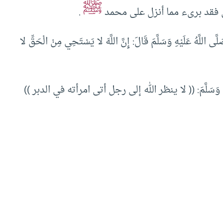
ﷺ
ال فقد برىء مما أنزل على محمد
.
َّهُ عَلَيْهِ وَسَلَّمَ قَالَ: إِنَّ اللَّهَ لا يَسْتَحِي مِنْ الْحَقِّ لا
 وَسَلَّمَ: (( لا ينظر الله إلى رجل أتى امرأته في الدبر ))