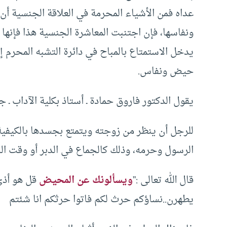
عداه فمن الأشياء المحرمة في العلاقة الجنسية أ
ونفاسها، فإن اجتنبت المعاشرة الجنسية هذا فإنها 
يدخل الاستمتاع بالمباح في دائرة التشبه المحرم إ
حيض ونفاس.
يقول الدكتور فاروق حمادة ـ أستاذ بكلية الآداب ـ 
للرجل أن ينظر من زوجته ويتمتع بجسدها بالكيفية ا
الرسول وحرمه، وذلك كالجماع في الدبر أو وقت ا
قال الله تعالى :”
ويسألونك عن المحيض
قل هو أذى
يطهرن..نساؤكم حرث لكم فاتوا حرثكم انا شئتم