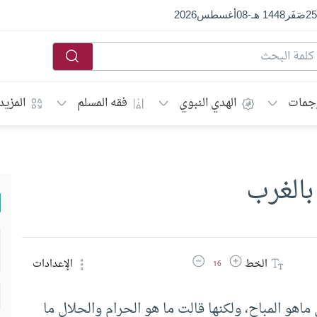
25
صَفَر
1448 هـ
-
08
أغسطس
2026
جمات
الهدي النبوي
فقه المسلم
المزيد
بالغرب
زيادة حجم الخط
تقليل حجم الخط
الخط
الإعدادات
16
اهو المباح، ولكنها قالت ما هو الحرام والحلال ما