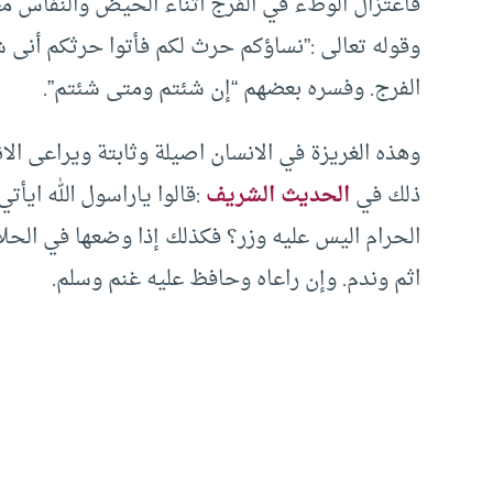
فاعتزال الوطء في الفرج أثناء الحيض والنفاس مطل
وقوله تعالى :”نساؤكم حرث لكم فأتوا حرثكم أنى ش
الفرج. وفسره بعضهم “إن شئتم ومتى شئتم”.
وهذه الغريزة في الانسان اصيلة وثابتة ويراعى الا
ذلك في
الحديث الشريف
:قالوا ياراسول الله ايأت
الحرام اليس عليه وزر؟ فكذلك إذا وضعها في الحلال
اثم وندم. وإن راعاه وحافظ عليه غنم وسلم.