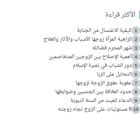
الأكثر قراءة
كيفية الاغتسال من الجنابة
1
كراهية المرأة زوجها الأسباب والآثار والعلاج
2
شهر المحرم فضائله
3
أهمية الإصلاح بين الزوجين المتخاصمين
4
دور الشباب في نصرة الإسلام
5
التحايل على الربا
6
عقوبة عقوق الزوجة لزوجها
7
حدود العلاقة بين الجنسين وضوابطها
8
الدعاء للميت من السنة النبوية
9
8 مسئوليات على الزوج تجاه زوجته
10