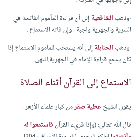
إلى وجوبها في السرية .
-وذهب
الشافعية
إلى أن قراءة المأموم الفاتحة في
السرية والجهرية واجبة , وإن فاته الاستماع .
-وذهب
الحنابلة
إلى أنه يستحب للمأموم الاستماع إذا
كان يسمع قراءة الإمام في الجهرية.انتهى
الاستماع إلى القرآن أثناء الصلاة
يقول الشيخ
عطية صقر
من كبار علماء الأزهر :
قال الله تعالى: (وإذا قريء القرآن
فاستمعوا له
وأنصتوا
لعلكم ترحمون) [سورة الأعراف: 204].