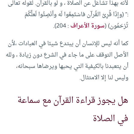
لأنه بهذا تشاغل عن الصلاة ، و لو بالقرآن. لقوله تعالى
:” (وإذَا قُرِئ القُرآن فاسْتَمِعُوا لَه وأنْصِتُوا لَعلَّكُمْ
تُرْحَمُون) (
سورة الأعراف
: 204).
كما أنه ليس للإنسان أن يبتدع شيئا في العبادات ،لأن
الأصل التوقف على ما جاء في الشرع دون زيادة ، ولله
أن يتعبدنا بالكيفية التي يحبها ويرضاها سبحانه،
وليس لنا إلا الامتثال.
هل يجوز قراءة القرآن مع سماعة
في الصلاة