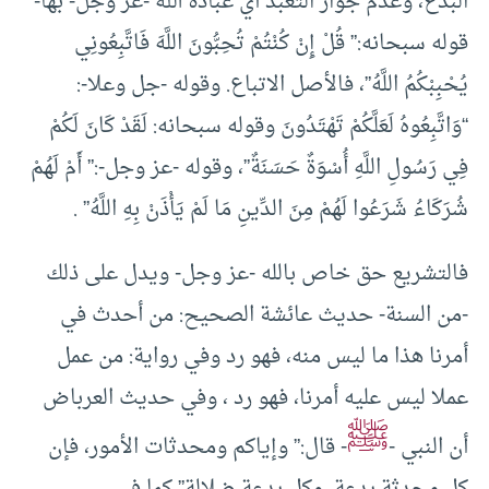
البدع، وعدم جواز التعبد أي عبادة الله -عز وجل- بها-
قوله سبحانه:” قُلْ إِنْ كُنْتُمْ تُحِبُّونَ اللَّهَ فَاتَّبِعُونِي
يُحْبِبْكُمُ اللَّهُ”، فالأصل الاتباع. وقوله -جل وعلا-:
“وَاتَّبِعُوهُ لَعَلَّكُمْ تَهْتَدُونَ وقوله سبحانه: لَقَدْ كَانَ لَكُمْ
فِي رَسُولِ اللَّهِ أُسْوَةٌ حَسَنَةٌ”، وقوله -عز وجل-:” أَمْ لَهُمْ
شُرَكَاءُ شَرَعُوا لَهُمْ مِنَ الدِّينِ مَا لَمْ يَأْذَنْ بِهِ اللَّهُ” .
فالتشريع حق خاص بالله -عز وجل- ويدل على ذلك
-من السنة- حديث عائشة الصحيح: من أحدث في
أمرنا هذا ما ليس منه، فهو رد وفي رواية: من عمل
عملا ليس عليه أمرنا، فهو رد ، وفي حديث العرباض
ﷺ
أن النبي -
- قال:” وإياكم ومحدثات الأمور، فإن