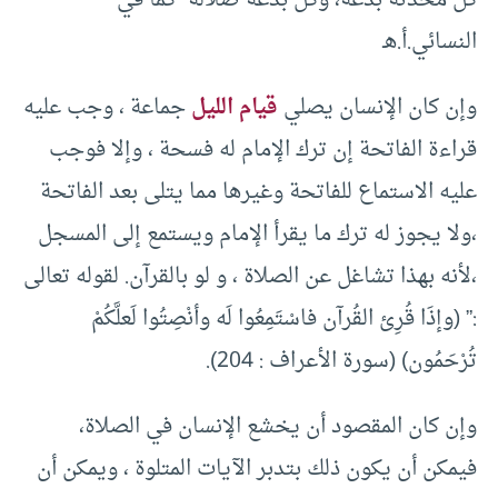
كل محدثة بدعة، وكل بدعة ضلالة” كما في
النسائي.أ.هـ
وإن كان الإنسان يصلي
قيام الليل
جماعة ، وجب عليه
قراءة الفاتحة إن ترك الإمام له فسحة ، وإلا فوجب
عليه الاستماع للفاتحة وغيرها مما يتلى بعد الفاتحة
،ولا يجوز له ترك ما يقرأ الإمام ويستمع إلى المسجل
،لأنه بهذا تشاغل عن الصلاة ، و لو بالقرآن. لقوله تعالى
:” (وإذَا قُرِئ القُرآن فاسْتَمِعُوا لَه وأنْصِتُوا لَعلَّكُمْ
تُرْحَمُون) (سورة الأعراف : 204).
وإن كان المقصود أن يخشع الإنسان في الصلاة،
فيمكن أن يكون ذلك بتدبر الآيات المتلوة ، ويمكن أن