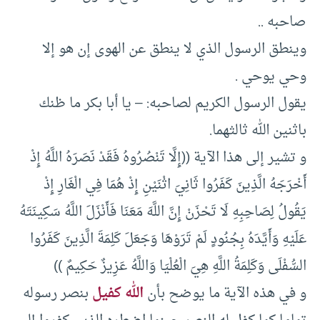
صاحبه ..
وينطق الرسول الذي لا ينطق عن الهوى إن هو إلا
وحي يوحي .
يقول الرسول الكريم لصاحبه: – يا أبا بكر ما ظنك
باثنين الله ثالثهما.
و تشير إلى هذا الآية ((إِلَّا تَنْصُرُوهُ فَقَدْ نَصَرَهُ اللَّهُ إِذْ
أَخْرَجَهُ الَّذِينَ كَفَرُوا ثَانِيَ اثْنَيْنِ إِذْ هُمَا فِي الْغَارِ إِذْ
يَقُولُ لِصَاحِبِهِ لَا تَحْزَنْ إِنَّ اللَّهَ مَعَنَا فَأَنْزَلَ اللَّهُ سَكِينَتَهُ
عَلَيْهِ وَأَيَّدَهُ بِجُنُودٍ لَمْ تَرَوْهَا وَجَعَلَ كَلِمَةَ الَّذِينَ كَفَرُوا
السُّفْلَى وَكَلِمَةُ اللَّهِ هِيَ الْعُلْيَا وَاللَّهُ عَزِيزٌ حَكِيمٌ ‏))
و في هذه الآية ما يوضح بأن
الله كفيل
بنصر رسوله